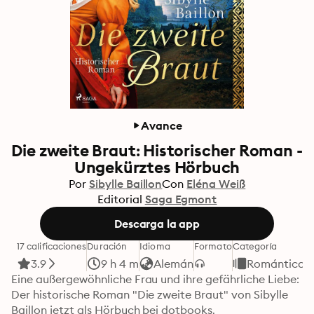
Avance
Die zweite Braut: Historischer Roman -
Ungekürztes Hörbuch
Por
Sibylle Baillon
Con
Eléna Weiß
Editorial
Saga Egmont
Descarga la app
17 calificaciones
Duración
Idioma
Formato
Categoría
3.9
9 h 4 m
Alemán
Romántica
Eine außergewöhnliche Frau und ihre gefährliche Liebe: 
Der historische Roman "Die zweite Braut" von Sibylle 
Baillon jetzt als Hörbuch bei dotbooks.