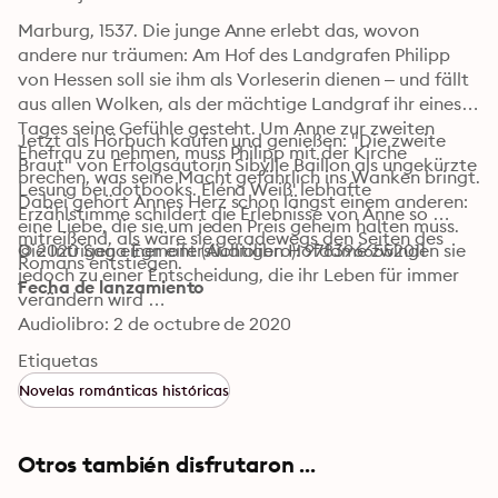
Marburg, 1537. Die junge Anne erlebt das, wovon 
andere nur träumen: Am Hof des Landgrafen Philipp 
von Hessen soll sie ihm als Vorleserin dienen – und fällt 
aus allen Wolken, als der mächtige Landgraf ihr eines 
Tages seine Gefühle gesteht. Um Anne zur zweiten 
Jetzt als Hörbuch kaufen und genießen: "Die zweite 
Ehefrau zu nehmen, muss Philipp mit der Kirche 
Braut" von Erfolgsautorin Sibylle Baillon als ungekürzte 
brechen, was seine Macht gefährlich ins Wanken bringt. 
Lesung bei dotbooks. Eléna Weiß' lebhafte 
Dabei gehört Annes Herz schon längst einem anderen: 
Erzählstimme schildert die Erlebnisse von Anne so 
eine Liebe, die sie um jeden Preis geheim halten muss. 
mitreißend, als wäre sie geradewegs den Seiten des 
Die Intrigen einer eifersüchtigen Hofdame zwingen sie 
© 2020 Saga Egmont (Audiolibro): 9783966552011
Romans entstiegen.
jedoch zu einer Entscheidung, die ihr Leben für immer 
Fecha de lanzamiento
verändern wird …
Audiolibro: 2 de octubre de 2020
Etiquetas
Novelas románticas históricas
Otros también disfrutaron ...