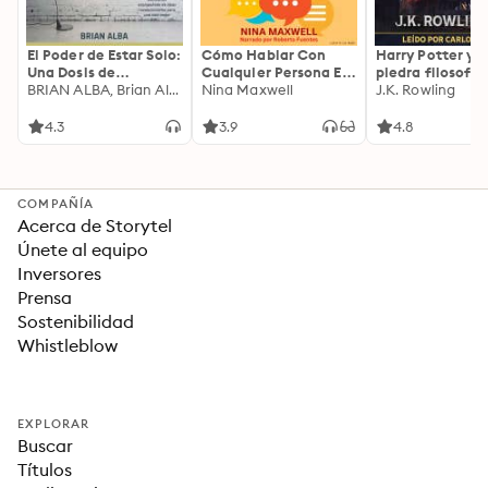
El Poder de Estar Solo:
Cómo Hablar Con
Harry Potter y l
Una Dosis de
Cualquier Persona En
piedra filosofal
Motivación
BRIAN ALBA, Brian Alba
Cualquier Lugar Y En
Nina Maxwell
J.K. Rowling
Acompañada de
Cualquier Momento
Ideas Revolucionarias
4.3
3.9
4.8
Para una Vida Mejor
COMPAÑÍA
Acerca de Storytel
Únete al equipo
Inversores
Prensa
Sostenibilidad
Whistleblow
EXPLORAR
Buscar
Títulos