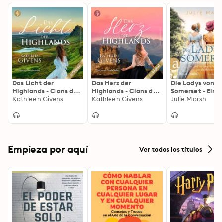
Das Licht der
Das Herz der
Die Ladys von
Highlands - Clans der
Highlands - Clans der
Somerset - Ein L
Highlands-Reihe,
Kathleen Givens
Highlands, Band 2
Kathleen Givens
die rebellische
Julie Marsh
Band 1 (Ungekürzt)
(Ungekürzt): Clans der
Frances und die
Highlands, Band 2
Ballsaison (Ung
Empieza por aquí
Ver todos los títulos