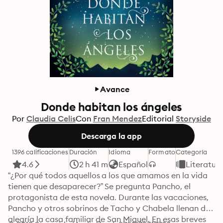
Avance
Donde habitan los ángeles
Por
Claudia Celis
Con
Fran Mendez
Editorial
Storyside
Descarga la app
1396 calificaciones
Duración
Idioma
Formato
Categoría
4.6
2 h 41 m
Español
Literatura
“¿Por qué todos aquellos a los que amamos en la vida 
tienen que desaparecer?” Se pregunta Pancho, el 
protagonista de esta novela. Durante las vacaciones, 
Pancho y otros sobrinos de Tacho y Chabela llenan de 
alegría la casa familiar de San Miguel. En esas breves 