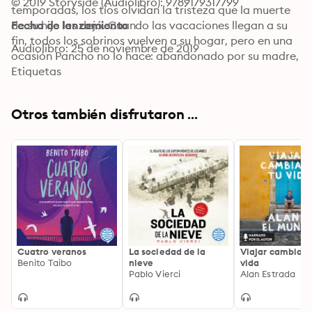
© 2019 Storyside (Audiolibro): 9789179317799
temporadas, los tíos olvidan la tristeza que la muerte 
de su hijo les dejó. Cuando las vacaciones llegan a su 
Fecha de lanzamiento
fin, todos los sobrinos vuelven a su hogar, pero en una 
Audiolibro: 25 de noviembre de 2019
ocasión Pancho no lo hace: abandonado por su madre, 
atractiva viuda, y después de esperarla mucho tiempo, 
Etiquetas
se convierte en el hijo de sus tíos, esto lo levará a 
resolver sus problemas con tenacidad y a construirse 
Otros también disfrutaron ...
un camino propio.
Cuatro veranos
La sociedad de la
Viajar cambiará
Benito Taibo
nieve
vida
Pablo Vierci
Alan Estrada