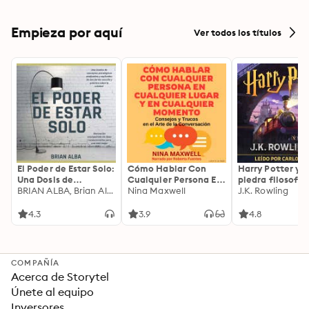
Empieza por aquí
Ver todos los títulos
El Poder de Estar Solo:
Cómo Hablar Con
Harry Potter y l
Una Dosis de
Cualquier Persona En
piedra filosofal
Motivación
BRIAN ALBA, Brian Alba
Cualquier Lugar Y En
Nina Maxwell
J.K. Rowling
Acompañada de
Cualquier Momento
Ideas Revolucionarias
4.3
3.9
4.8
Para una Vida Mejor
COMPAÑÍA
Acerca de Storytel
Únete al equipo
Inversores