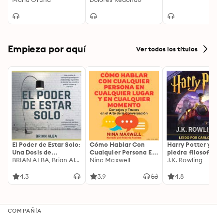
tiempo y cuya figura trasciende hasta nuestros días.
fuimos invencibles
Empieza por aquí
Ver todos los títulos
El Poder de Estar Solo:
Cómo Hablar Con
Harry Potter y l
Una Dosis de
Cualquier Persona En
piedra filosofal
Motivación
BRIAN ALBA, Brian Alba
Cualquier Lugar Y En
Nina Maxwell
J.K. Rowling
Acompañada de
Cualquier Momento
Ideas Revolucionarias
4.3
3.9
4.8
Para una Vida Mejor
COMPAÑÍA