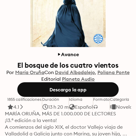
Avance
El bosque de los cuatro vientos
Por
María Oruña
Con
David Albadalejo
Poliana Ponte
Editorial
Planeta Audio
Descarga la app
1855 calificaciones
Duración
Idioma
Formato
Categoría
4.1
13 h 20 m
Español
Novela n
MARÍA ORUÑA, MÁS DE 1.000.000 DE LECTORES

¡13.ª edición a la venta!

A comienzos del siglo XIX, el doctor Vallejo viaja de 
Valladolid a Galicia junto con Marina, su joven hija, 