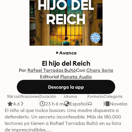
Avance
El hijo del Reich
Por
Rafael Tarradas Bultó
Con
Charo Soria
Editorial
Planeta Audio
Descarga la app
556 calificaciones
Duración
Idioma
Formato
Categoría
4.6
23 h 6 m
Español
Novelas
El niño al que todos buscan. Una madre dispuesta a 
defenderlo. Un secreto inconfesable. Más de 180.000 
lectores ya tienen a Rafael Tarradas Bultó en su lista 
de imprescindibles.
