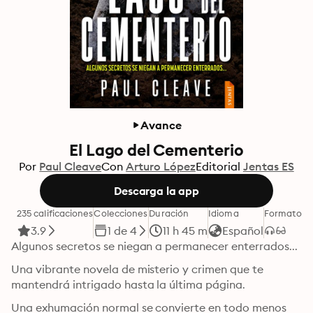
Avance
El Lago del Cementerio
Por
Paul Cleave
Con
Arturo López
Editorial
Jentas ES
Descarga la app
235 calificaciones
Colecciones
Duración
Idioma
Formato
Ca
3.9
1 de 4
11 h 45 m
Español
Algunos secretos se niegan a permanecer enterrados...
Una vibrante novela de misterio y crimen que te 
mantendrá intrigado hasta la última página.
Una exhumación normal se convierte en todo menos 