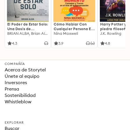
El Poder de Estar Solo:
Cómo Hablar Con
Harry Potter y l
Una Dosis de
Cualquier Persona En
piedra filosofal
Motivación
BRIAN ALBA, Brian Alba
Cualquier Lugar Y En
Nina Maxwell
J.K. Rowling
Acompañada de
Cualquier Momento
Ideas Revolucionarias
4.3
3.9
4.8
Para una Vida Mejor
COMPAÑÍA
Acerca de Storytel
Únete al equipo
Inversores
Prensa
Sostenibilidad
Whistleblow
EXPLORAR
Buscar