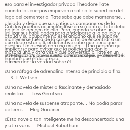
eso para el investigador privado Theodore Tate 
cuando los cuerpos empiezan a salir a la superficie del 
lago del cementerio. Tate sabe que debe mantenerse 
alejado y dejar que sus antiguos compañeros de la 
Con las pruebas acumulándose en su contra, Tate debe 
policía se ocupen de ello. Pero, cuando se abre un 
utilizar sus habilidades para anticiparse a la policía y 
ataúd y su ocupante no es el anciano que se supone 
mantenerse fuera de la cárcel a fin de encontrar a un 
que debe estar allí, el detective sabe que tiene que 
asesino. Un asesino con una misión… Una persona que 
implicarse para evitar que la policía siga con la 
matará una y otra vez y que convertirá a Tate en un 
investigación, pues se está acercando peligrosamente 
«Utiliza las palabras como armas letales». — New York 
hombre que él desprecia.
a la verdad: la verdad sobre él.
Times
«Una ráfaga de adrenalina intensa de principio a fin». 
— S. J. Watson
«Una novela de misterio fascinante y demasiado 
realista». — Tess Gerritsen
«Una novela de suspense atrapante… No podía parar 
de leer». — Meg Gardiner
«Esta novela tan inteligente me ha desconcertado una 
y otra vez». — Michael Robotham