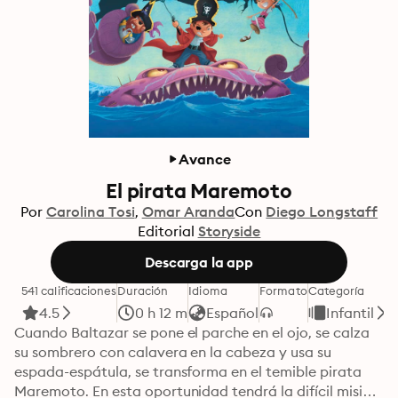
Avance
El pirata Maremoto
Por
Carolina Tosi
Omar Aranda
Con
Diego Longstaff
Editorial
Storyside
Descarga la app
541 calificaciones
Duración
Idioma
Formato
Categoría
4.5
0 h 12 m
Español
Infantil
Cuando Baltazar se pone el parche en el ojo, se calza 
su sombrero con calavera en la cabeza y usa su 
espada-espátula, se transforma en el temible pirata 
Maremoto. En esta oportunidad tendrá la difícil misión 