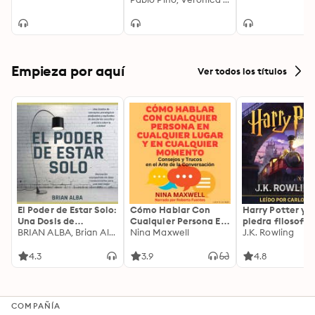
Empieza por aquí
Ver todos los títulos
El Poder de Estar Solo:
Cómo Hablar Con
Harry Potter y l
Una Dosis de
Cualquier Persona En
piedra filosofal
Motivación
BRIAN ALBA, Brian Alba
Cualquier Lugar Y En
Nina Maxwell
J.K. Rowling
Acompañada de
Cualquier Momento
Ideas Revolucionarias
4.3
3.9
4.8
Para una Vida Mejor
COMPAÑÍA