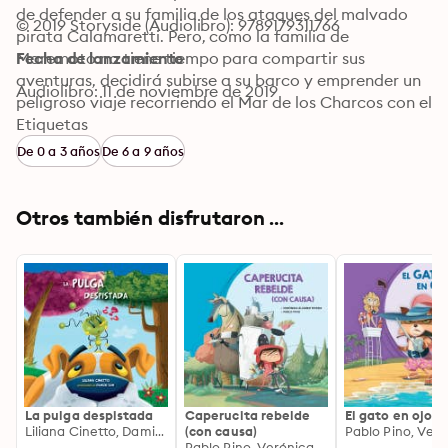
de defender a su familia de los ataques del malvado 
© 2019 Storyside (Audiolibro): 9789179311766
pirata Calamaretti. Pero, como la familia de 
Maremoto no tiene tiempo para compartir sus 
Fecha de lanzamiento
aventuras, decidirá subirse a su barco y emprender un 
Audiolibro: 11 de noviembre de 2019
peligroso viaje recorriendo el Mar de los Charcos con el 
objetivo de descifrar un misterioso mapa y hallar el 
Etiquetas
tesoro perdido en una isla.
De 0 a 3 años
De 6 a 9 años
Otros también disfrutaron ...
La pulga despistada
Caperucita rebelde
El gato en ojota
Liliana Cinetto, Damián Zain
(con causa)
Pablo Pino, Verónica Álvarez Rivera