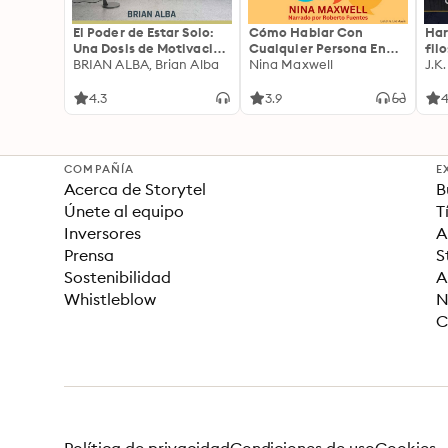
El Poder de Estar Solo:
Cómo Hablar Con
Har
Una Dosis de Motivación
Cualquier Persona En
fil
Acompañada de Ideas
BRIAN ALBA, Brian Alba
Cualquier Lugar Y En
Nina Maxwell
J.K
Revolucionarias Para
Cualquier Momento
una Vida Mejor
4.3
3.9
4
COMPAÑÍA
E
Acerca de Storytel
B
Únete al equipo
T
Inversores
A
Prensa
S
Sostenibilidad
A
Whistleblow
N
C
Política de privacidad
Condiciones de uso
Cookies