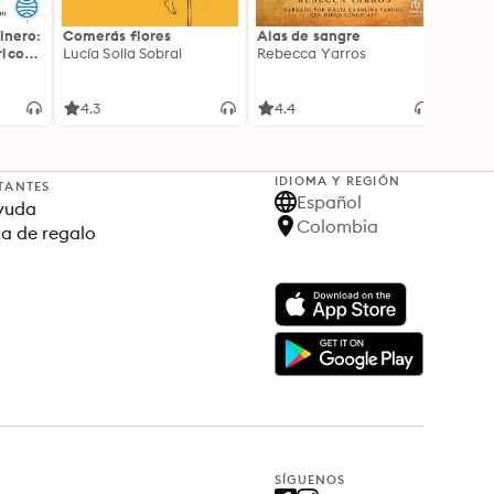
inero:
Comerás flores
Alas de sangre
Harry 
icos:
Lucía Solla Sobral
Rebecca Yarros
prisi
ederas
J.K. R
licidad
4.3
4.4
4.9
IDIOMA Y REGIÓN
TANTES
Español
yuda
Colombia
ta de regalo
SÍGUENOS