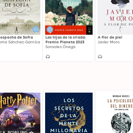
sospecha de Sofía
Las hijas de la criada:
A flor de piel
oma Sánchez-Garnica
Premio Planeta 2023
Javier Moro
Sonsoles Ónega