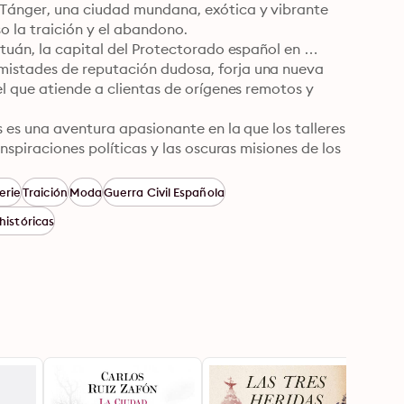
Tánger, una ciudad mundana, exótica y vibrante 
 la traición y el abandono. 

tuán, la capital del Protectorado español en 
istades de reputación dudosa, forja una nueva 
l que atiende a clientas de orígenes remotos y 
 es una aventura apasionante en la que los talleres 
nspiraciones políticas y las oscuras misiones de los 
s a quienes queremos y con el poder irrefrenable 
erie
Traición
Moda
Guerra Civil Española
históricas