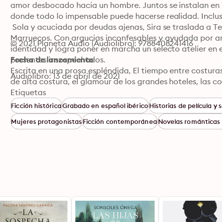
amor desbocado hacia un hombre. Juntos se instalan en 
donde todo lo impensable puede hacerse realidad. Incluso
 Sola y acuciada por deudas ajenas, Sira se traslada a Te
Marruecos. Con argucias inconfesables y ayudada por am
© 2021 Planeta Audio (Audiolibro): 9788408241416
identidad y logra poner en marcha un selecto atelier en e
presentes insospechados. 

Fecha de lanzamiento
Escrita en una prosa espléndida, El tiempo entre costuras
Audiolibro: 13 de abril de 2021
de alta costura, el glamour de los grandes hoteles, las co
servicios secretos se funden con la lealtad hacia aquello
Etiquetas
del amor.
Ficción histórica
Grabado en español ibérico
Historias de película y s
Mujeres protagonistas
Ficción contemporánea
Novelas románticas 