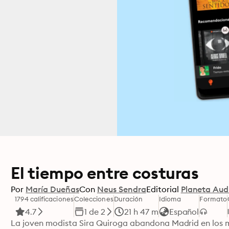
El tiempo entre costuras
Por
María Dueñas
Con
Neus Sendra
Editorial
Planeta Aud
1794 calificaciones
Colecciones
Duración
Idioma
Formato
4.7
1 de 2
21 h 47 m
Español
La joven modista Sira Quiroga abandona Madrid en los mes