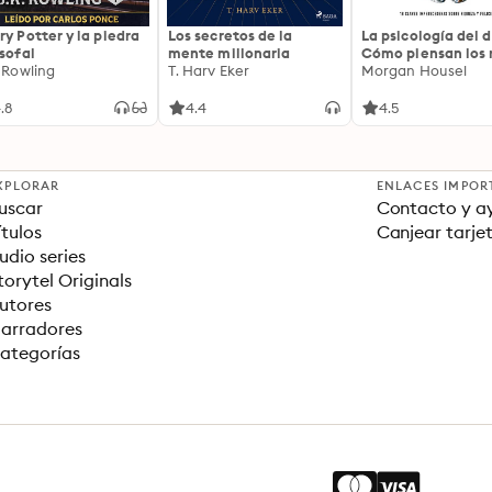
ry Potter y la piedra
Los secretos de la
La psicología del d
osofal
mente millonaria
Cómo piensan los r
. Rowling
T. Harv Eker
18 claves imperec
Morgan Housel
sobre riqueza y fe
.8
4.4
4.5
XPLORAR
ENLACES IMPOR
uscar
Contacto y a
ítulos
Canjear tarje
udio series
torytel Originals
utores
arradores
ategorías