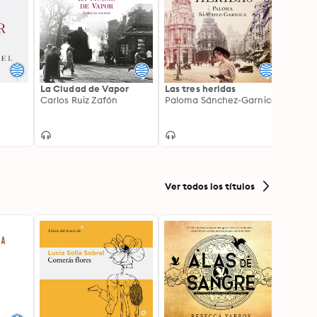
La Ciudad de Vapor
Las tres heridas
La ar
Carlos Ruiz Zafón
Paloma Sánchez-Garnica
Alka J
Ver todos los títulos