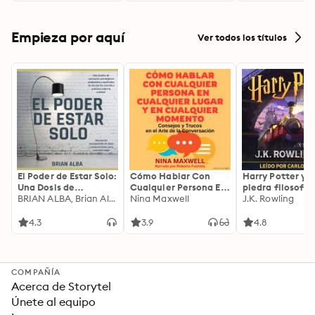
Empieza por aquí
Ver todos los títulos
El Poder de Estar Solo:
Cómo Hablar Con
Harry Potter y l
Una Dosis de
Cualquier Persona En
piedra filosofal
Motivación
BRIAN ALBA, Brian Alba
Cualquier Lugar Y En
Nina Maxwell
J.K. Rowling
Acompañada de
Cualquier Momento
Ideas Revolucionarias
4.3
3.9
4.8
Para una Vida Mejor
COMPAÑÍA
Acerca de Storytel
Únete al equipo