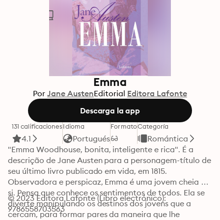
Emma
Por
Jane Austen
Editorial
Editora Lafonte
Descarga la app
131 calificaciones
Idioma
Formato
Categoría
4.1
Portugués
Romántica
"Emma Woodhouse, bonita, inteligente e rica". É a 
descrição de Jane Austen para a personagem-título de 
seu último livro publicado em vida, em 1815. 
Observadora e perspicaz, Emma é uma jovem cheia de 
si. Pensa que conhece os sentimentos de todos. Ela se 
© 2023 Editora Lafonte (Libro electrónico): 
diverte manipulando os destinos dos jovens que a 
9786558703563
cercam, para formar pares da maneira que lhe 