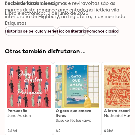
convém. Mistérios, enigmas e reviravoltas são as 
Fecha de lanzamiento
marcas deste romance ambientado na fictícia vila 
Libro electrónico: 12 de junio de 2023
interiorana de Highbury, na Inglaterra, movimentada 
por bailes, jantares e visitas sociais. Reflete o universo 
Etiquetas
em que Jane cresceu, como filha de pastor,, 
Historias de película y serie
Ficción literaria
Romance clásico
observadora da sociedade.
Otros también disfrutaron ...
Persuasão
O gato que amava
A letra escarlat
Jane Austen
livros
Nathaniel Hawt
Sosuke Natsukawa