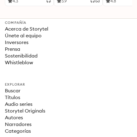
Ideas Revolucionarias
4.3
3.9
4.8
Para una Vida Mejor
COMPAÑÍA
Acerca de Storytel
Únete al equipo
Inversores
Prensa
Sostenibilidad
Whistleblow
EXPLORAR
Buscar
Títulos
Audio series
Storytel Originals
Autores
Narradores
Categorías