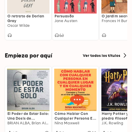
agora uma edição para colecionador em capa dura 
que apresenta ilustrações das principais personagens 
da narrativa e com acabamento suave ao toque.
O retrato de Dorian
Persuasão
O jardim secret
Gray
Jane Austen
Frances H Burne
Oscar Wilde
Empieza por aquí
Ver todos los títulos
El Poder de Estar Solo:
Cómo Hablar Con
Harry Potter y l
Una Dosis de
Cualquier Persona En
piedra filosofal
Motivación
BRIAN ALBA, Brian Alba
Cualquier Lugar Y En
Nina Maxwell
J.K. Rowling
Acompañada de
Cualquier Momento