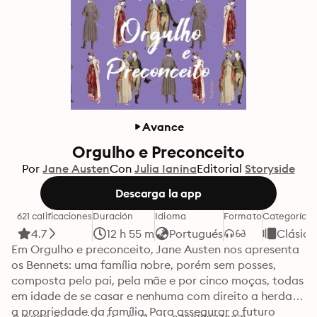
Avance
Orgulho e Preconceito
Por
Jane Austen
Con
Julia Ianina
Editorial
Storyside
Descarga la app
621 calificaciones
Duración
Idioma
Formato
Categoría
4.7
12 h 55 m
Portugués
Clásico
Em Orgulho e preconceito, Jane Austen nos apresenta 
os Bennets: uma família nobre, porém sem posses, 
composta pelo pai, pela mãe e por cinco moças, todas 
em idade de se casar e nenhuma com direito a herdar 
a propriedade da família. Para assegurar o futuro 