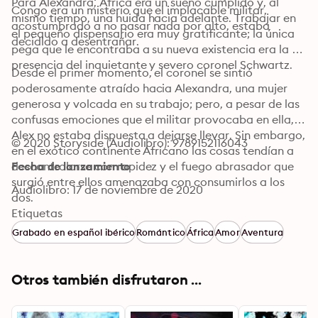
Para Alexandra, África era un sueño cumplido y, al 
Congo era un misterio que el implacable militar, 
mismo tiempo, una huida hacia adelante. Trabajar en 
acostumbrado a no pasar nada por alto, estaba 
el pequeño dispensario era muy gratificante; la única 
decidido a desentrañar.
pega que le encontraba a su nueva existencia era la 
presencia del inquietante y severo coronel Schwartz.
Desde el primer momento, el coronel se sintió 
poderosamente atraído hacia Alexandra, una mujer 
generosa y volcada en su trabajo; pero, a pesar de las 
confusas emociones que el militar provocaba en ella, 
Alex no estaba dispuesta a dejarse llevar. Sin embargo, 
© 2020 Storyside (Audiolibro): 9789152116043
en el exótico continente Africano las cosas tendían a 
descontrolarse con rapidez y el fuego abrasador que 
Fecha de lanzamiento
surgió entre ellos amenazaba con consumirlos a los 
Audiolibro: 17 de noviembre de 2020
dos.
Etiquetas
Grabado en español ibérico
Romántico
África
Amor
Aventura
Otros también disfrutaron ...