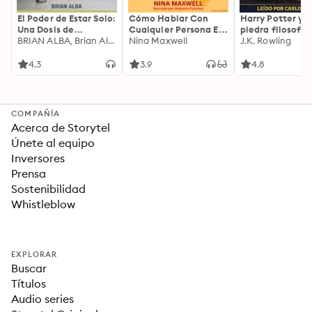
El Poder de Estar Solo:
Cómo Hablar Con
Harry Potter y l
Una Dosis de
Cualquier Persona En
piedra filosofal
Motivación
BRIAN ALBA, Brian Alba
Cualquier Lugar Y En
Nina Maxwell
J.K. Rowling
Acompañada de
Cualquier Momento
Ideas Revolucionarias
4.3
3.9
4.8
Para una Vida Mejor
COMPAÑÍA
Acerca de Storytel
Únete al equipo
Inversores
Prensa
Sostenibilidad
Whistleblow
EXPLORAR
Buscar
Títulos
Audio series