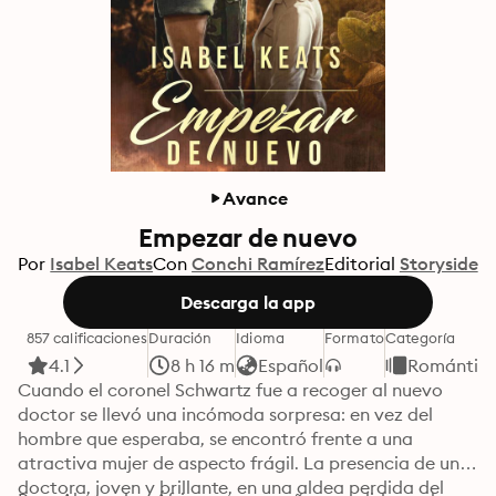
Avance
Empezar de nuevo
Por
Isabel Keats
Con
Conchi Ramírez
Editorial
Storyside
Descarga la app
857 calificaciones
Duración
Idioma
Formato
Categoría
4.1
8 h 16 m
Español
Romántic
Cuando el coronel Schwartz fue a recoger al nuevo 
doctor se llevó una incómoda sorpresa: en vez del 
hombre que esperaba, se encontró frente a una 
atractiva mujer de aspecto frágil. La presencia de una 
doctora, joven y brillante, en una aldea perdida del 