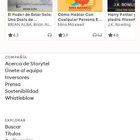
El Poder de Estar Solo:
Cómo Hablar Con
Harry Potter y l
Una Dosis de
Cualquier Persona En
piedra filosofal
Motivación
BRIAN ALBA, Brian Alba
Cualquier Lugar Y En
Nina Maxwell
J.K. Rowling
Acompañada de
Cualquier Momento
Ideas Revolucionarias
4.3
3.9
4.8
Para una Vida Mejor
COMPAÑÍA
Acerca de Storytel
Únete al equipo
Inversores
Prensa
Sostenibilidad
Whistleblow
EXPLORAR
Buscar
Títulos