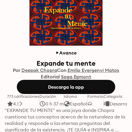
Avance
Expande tu mente
Por
Deepak Chopra
Con
Emilio Evergenyi Matos
Editorial
Saga Egmont
Descarga la app
773 calificaciones
Duración
Idioma
Formato
Categoría
4.1
0 h 37 m
Español
Desarroll
"EXPANDE TU MENTE" es una joya donde Chopra 
cuestiona tus conceptos acerca de la naturaleza de la 
realidad y responde a las eternas preguntas del 
significado de la existencia. ¡TE GUÍA e INSPIRA a 