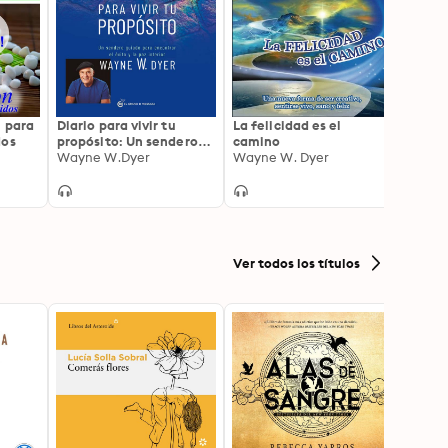
n para
Diario para vivir tu
La felicidad es el
Logra
dos
propósito: Un sendero
camino
adicc
guiado para encontrar
Wayne W.Dyer
Wayne W. Dyer
Deepa
el éxito y la paz interior
Ver todos los títulos