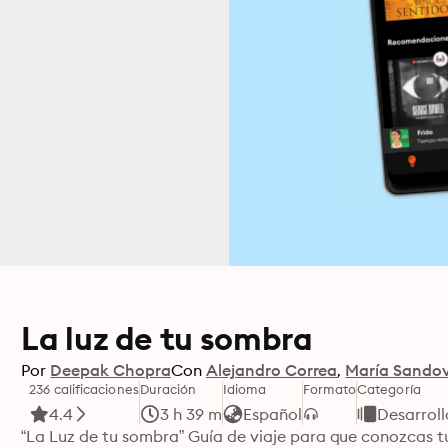
La luz de tu sombra
Por
Deepak Chopra
Con
Alejandro Correa
María Sandov
236 calificaciones
Duración
Idioma
Formato
Categoría
4.4
3 h 39 m
Español
Desarroll
“La Luz de tu sombra” Guía de viaje para que conozcas t