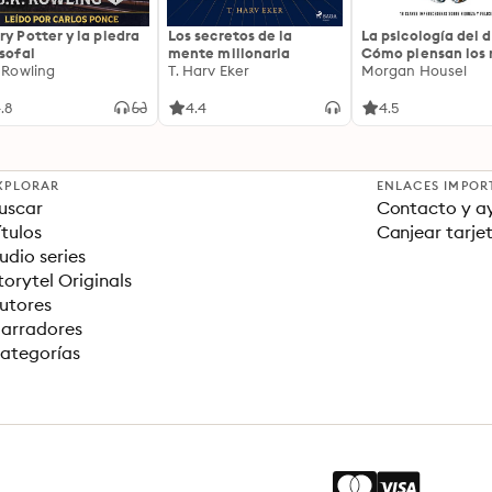
ry Potter y la piedra
Los secretos de la
La psicología del d
osofal
mente millonaria
Cómo piensan los r
. Rowling
T. Harv Eker
18 claves imperec
Morgan Housel
sobre riqueza y fe
.8
4.4
4.5
XPLORAR
ENLACES IMPOR
uscar
Contacto y a
ítulos
Canjear tarje
udio series
torytel Originals
utores
arradores
ategorías