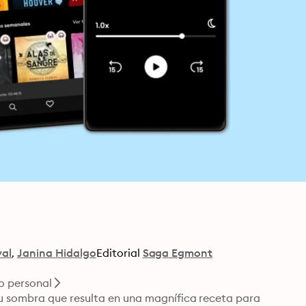
al
Janina Hidalgo
Editorial
Saga Egmont
o personal
u sombra que resulta en una magnífica receta para 