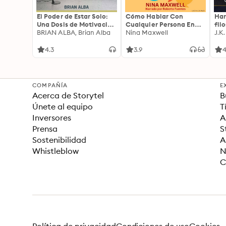
El Poder de Estar Solo:
Cómo Hablar Con
Har
Una Dosis de Motivación
Cualquier Persona En
fil
Acompañada de Ideas
BRIAN ALBA, Brian Alba
Cualquier Lugar Y En
Nina Maxwell
J.K
Revolucionarias Para
Cualquier Momento
una Vida Mejor
4.3
3.9
4
COMPAÑÍA
E
Acerca de Storytel
B
Únete al equipo
T
Inversores
A
Prensa
S
Sostenibilidad
A
Whistleblow
N
C
Política de privacidad
Condiciones de uso
Cookies