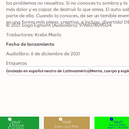
los problemas no resueltos. Si no conoces tu sombra y la n
más dolor y es capaz de destruir lo que amas. El auto-sab
parte de ella. Cuando la conoces, de ser un temible enemig
en una forma más plena, creativa, e incluso, diverti
© 2021 Saga Egmont (Audiolibro): 9786078095124
Traductores: Krebs María
Fecha de lanzamiento
Audiolibro: 6 de diciembre de 2021
Etiquetas
Grabado en español neutro de Latinoamérica
Mente, cuerpo y espir