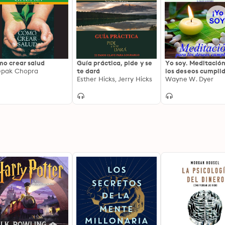
o crear salud
Guía práctica, pide y se
Yo soy. Meditació
pak Chopra
te dará
los deseos cumpli
Esther Hicks, Jerry Hicks
Wayne W. Dyer