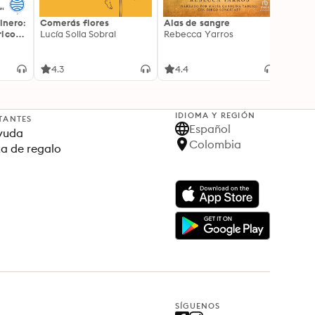
inero:
Comerás flores
Alas de sangre
Harry 
icos:
Lucía Solla Sobral
Rebecca Yarros
prisi
ederas
J.K. R
licidad
4.3
4.4
4.9
IDIOMA Y REGIÓN
TANTES
Español
yuda
Colombia
ta de regalo
SÍGUENOS