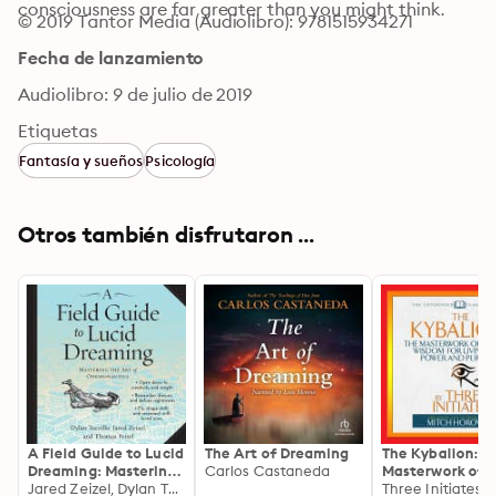
consciousness are far greater than you might think.
© 2019 Tantor Media (Audiolibro): 9781515934271
Fecha de lanzamiento
Audiolibro: 9 de julio de 2019
Etiquetas
Fantasía y sueños
Psicología
Otros también disfrutaron ...
A Field Guide to Lucid
The Art of Dreaming
The Kybalion: T
Dreaming: Mastering
Carlos Castaneda
Masterwork of
the Art of
Jared Zeizel, Dylan Tuccillo, Thomas Peisel
Esoteric Wisdom
Three Initiates