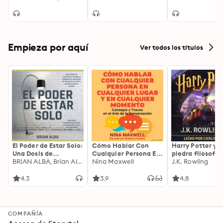
Oneironautics
Living With Pow
and Purpose
Empieza por aquí
Ver todos los títulos
El Poder de Estar Solo:
Cómo Hablar Con
Harry Potter y l
Una Dosis de
Cualquier Persona En
piedra filosofal
Motivación
BRIAN ALBA, Brian Alba
Cualquier Lugar Y En
Nina Maxwell
J.K. Rowling
Acompañada de
Cualquier Momento
Ideas Revolucionarias
4.3
3.9
4.8
Para una Vida Mejor
COMPAÑÍA