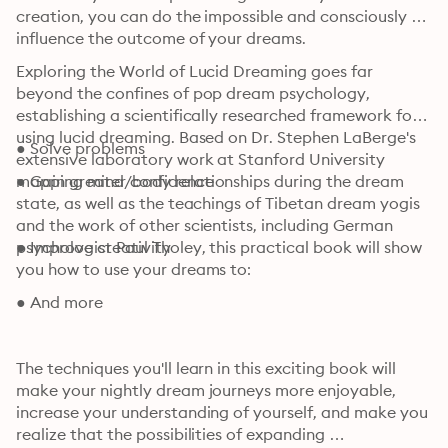
creation, you can do the impossible and consciously 
influence the outcome of your dreams.
Exploring the World of Lucid Dreaming goes far 
beyond the confines of pop dream psychology, 
establishing a scientifically researched framework for 
using lucid dreaming. Based on Dr. Stephen LaBerge's 
● Solve problems 
extensive laboratory work at Stanford University 
mapping mind/body relationships during the dream 
● Gain greater confidence
state, as well as the teachings of Tibetan dream yogis 
and the work of other scientists, including German 
psychologist Paul Tholey, this practical book will show 
● Improve creativity
you how to use your dreams to:
● And more
The techniques you'll learn in this exciting book will 
make your nightly dream journeys more enjoyable, 
increase your understanding of yourself, and make you 
realize that the possibilities of expanding 