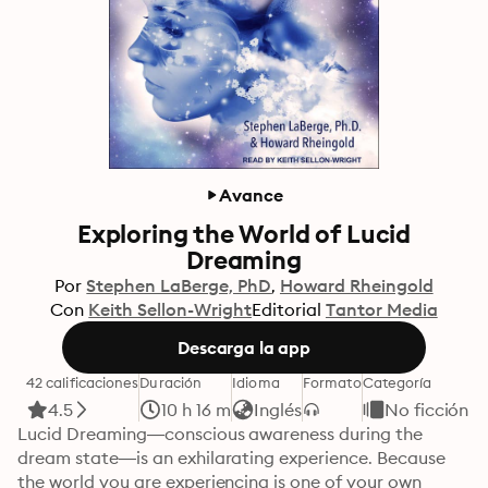
Avance
Exploring the World of Lucid
Dreaming
Por
Stephen LaBerge, PhD
Howard Rheingold
Con
Keith Sellon-Wright
Editorial
Tantor Media
Descarga la app
42 calificaciones
Duración
Idioma
Formato
Categoría
4.5
10 h 16 m
Inglés
No ficción
Lucid Dreaming—conscious awareness during the 
dream state—is an exhilarating experience. Because 
the world you are experiencing is one of your own 