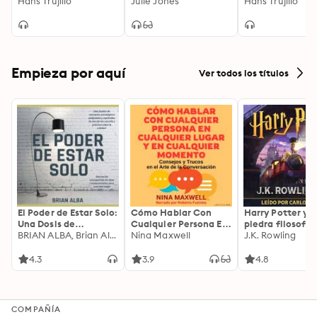
Compromiso
Hans Trujillo
erótico
Julie Jones
no regresas a Ta
Hans Trujillo
Empieza por aquí
Ver todos los títulos
El Poder de Estar Solo:
Cómo Hablar Con
Harry Potter y l
Una Dosis de
Cualquier Persona En
piedra filosofal
Motivación
BRIAN ALBA, Brian Alba
Cualquier Lugar Y En
Nina Maxwell
J.K. Rowling
Acompañada de
Cualquier Momento
Ideas Revolucionarias
4.3
3.9
4.8
Para una Vida Mejor
COMPAÑÍA