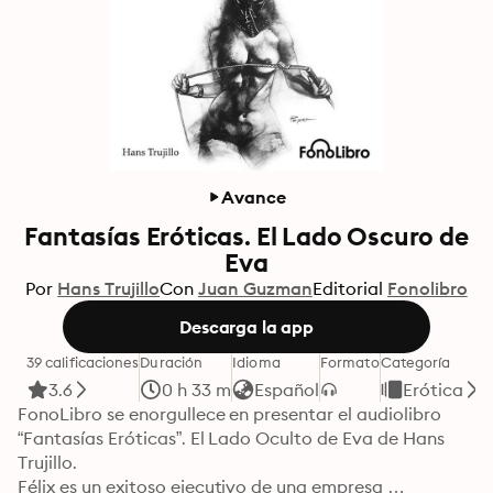
Avance
Fantasías Eróticas. El Lado Oscuro de
Eva
Por
Hans Trujillo
Con
Juan Guzman
Editorial
Fonolibro
Descarga la app
39 calificaciones
Duración
Idioma
Formato
Categoría
3.6
0 h 33 m
Español
Erótica
FonoLibro se enorgullece en presentar el audiolibro 
“Fantasías Eróticas”. El Lado Oculto de Eva de Hans 
Trujillo.

Félix es un exitoso ejecutivo de una empresa 