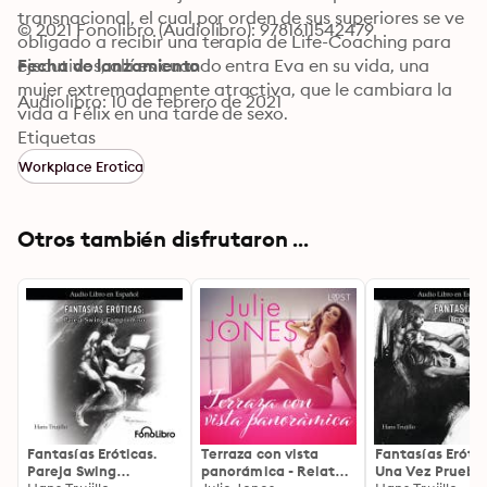
transnacional, el cual por orden de sus superiores se ve 
© 2021 Fonolibro (Audiolibro): 9781611542479
obligado a recibir una terapia de Life-Coaching para 
ejecutivos, allí es cuando entra Eva en su vida, una 
Fecha de lanzamiento
mujer extremadamente atractiva, que le cambiara la 
Audiolibro: 10 de febrero de 2021
vida a Félix en una tarde de sexo.

©(P) 2020 FonoLibro Inc. Todos los derechos 
Etiquetas
reservados. Se prohíbe el reproducir, compartir, 
Workplace Erotica
transmitir el contenido de este audiolibro por cualquier 
medio sin autorización expresa del editor y productor 
del audiolibro, FonoLibro Inc.
Otros también disfrutaron ...
Fantasías Eróticas.
Terraza con vista
Fantasías Erótic
Pareja Swing
panorámica - Relato
Una Vez Prueba