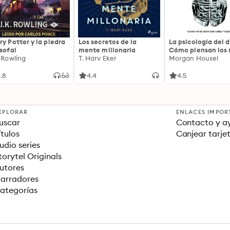
ry Potter y la piedra
Los secretos de la
La psicología del d
osofal
mente millonaria
Cómo piensan los r
. Rowling
T. Harv Eker
18 claves imperec
Morgan Housel
sobre riqueza y fe
.8
4.4
4.5
XPLORAR
ENLACES IMPOR
uscar
Contacto y a
ítulos
Canjear tarje
udio series
torytel Originals
utores
arradores
ategorías