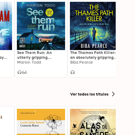
See Them Run: An
The Thames Path Killer:
Mirror
ay
utterly gripping
an absolutely gripping
Nick 
detective thriller set in
Marion Todd
mystery and suspense
Biba Pearce
St Andrews
thriller
Ver todos los títulos