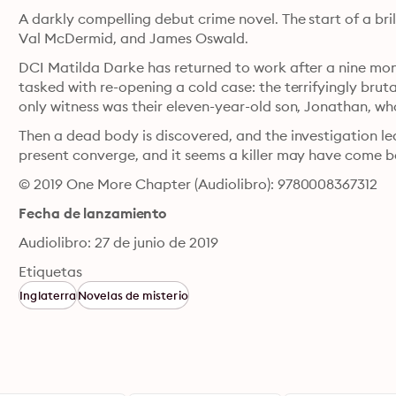
A darkly compelling debut crime novel. The start of a brill
Val McDermid, and James Oswald.
DCI Matilda Darke has returned to work after a nine mont
tasked with re-opening a cold case: the terrifyingly bru
only witness was their eleven-year-old son, Jonathan, w
Then a dead body is discovered, and the investigation le
present converge, and it seems a killer may have come
© 2019 One More Chapter (Audiolibro): 9780008367312
Fecha de lanzamiento
Audiolibro: 27 de junio de 2019
Etiquetas
Inglaterra
Novelas de misterio