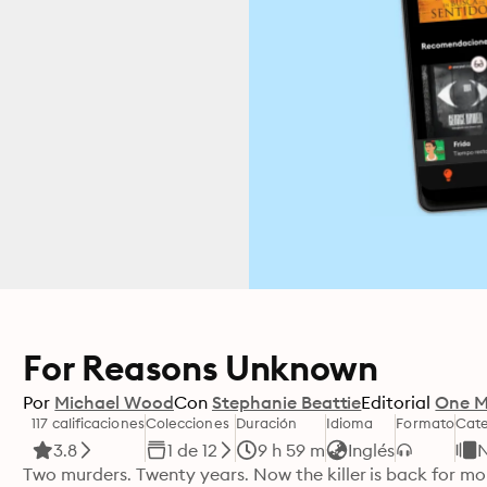
For Reasons Unknown
Por
Michael Wood
Con
Stephanie Beattie
Editorial
One M
117 calificaciones
Colecciones
Duración
Idioma
Formato
Cate
3.8
1 de 12
9 h 59 m
Inglés
N
Two murders. Twenty years. Now the killer is back for m