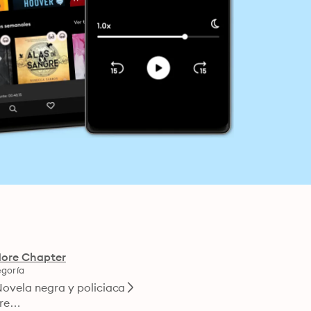
ore Chapter
goría
ovela negra y policiaca
ore…