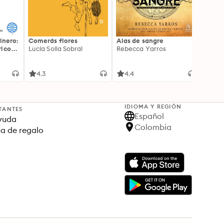
inero:
Comerás flores
Alas de sangre
Harry 
icos:
Lucía Solla Sobral
Rebecca Yarros
prisi
ederas
J.K. R
licidad
4.3
4.4
4.9
IDIOMA Y REGIÓN
TANTES
Español
yuda
Colombia
ta de regalo