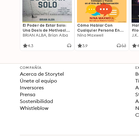
El Poder de Estar Solo:
Cómo Hablar Con
Har
Una Dosis de Motivación
Cualquier Persona En
fil
Acompañada de Ideas
BRIAN ALBA, Brian Alba
Cualquier Lugar Y En
Nina Maxwell
J.K
Revolucionarias Para
Cualquier Momento
una Vida Mejor
4.3
3.9
4
COMPAÑÍA
E
Acerca de Storytel
B
Únete al equipo
T
Inversores
A
Prensa
S
Sostenibilidad
A
Whistleblow
N
C