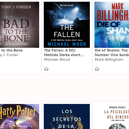
 to the Bone
The Fallen: A DCI
Die of Shame: The
y J. Forder
Matilda Darke short
Number One Sund
story
Michael Wood
Times bestseller
Mark Billingham