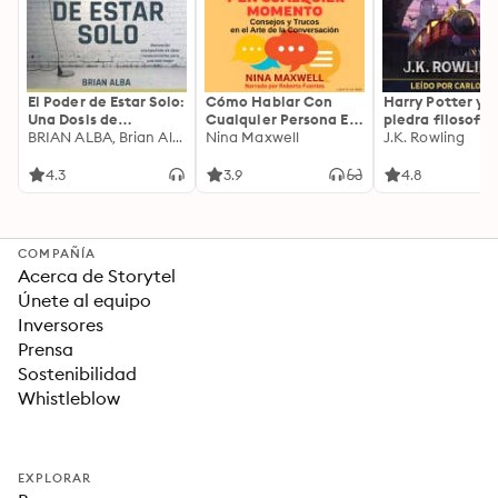
El Poder de Estar Solo:
Cómo Hablar Con
Harry Potter y l
Una Dosis de
Cualquier Persona En
piedra filosofal
Motivación
BRIAN ALBA, Brian Alba
Cualquier Lugar Y En
Nina Maxwell
J.K. Rowling
Acompañada de
Cualquier Momento
Ideas Revolucionarias
4.3
3.9
4.8
Para una Vida Mejor
COMPAÑÍA
Acerca de Storytel
Únete al equipo
Inversores
Prensa
Sostenibilidad
Whistleblow
EXPLORAR