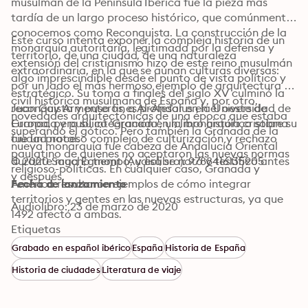
musulmán de la Península Ibérica fue la pieza más 
tardía de un largo proceso histórico, que comúnmente 
conocemos como Reconquista. La construcción de la 
Este curso intenta exponer la compleja historia de un 
monarquía autoritaria, legitimada por la defensa y 
territorio, de una ciudad, de una naturaleza 
extensión del cristianismo hizo de este reino musulmán 
extraordinaria, en la que se aúnan culturas diversas: 
algo imprescindible desde el punto de vista político y 
por un lado el más hermoso ejemplo de arquitectura 
estratégico. Su toma a finales del siglo XV culminó la 
civil histórica musulmana de España y, por otro, 
reconquista y puso fin a Al-Andalus en el oeste de 
Juan Gay Armenteros es profesor en la Universidad de 
novedades arquitectónicas de una época que estaba 
Europa, pero su integración en la monarquía cristiana 
Granada y publicó 'Granada', un libro histórico sobre su 
superando el gótico. Pero también la Granada de la 
fue un proceso complejo de culturización y rechazo 
ciudad natal.
nueva monarquía fue cabeza de Andalucía Oriental 
paulatino de quienes no aceptaron las nuevas normas 
durante mucho tiempo, y eso se notó y testificó antes 
© 2020 Saga Egmont (Audiolibro): 9788416135905
religioso-políticas. En cualquier caso, Granada y 
y después. 
América resultaron ejemplos de cómo integrar 
Fecha de lanzamiento
territorios y gentes en las nuevas estructuras, ya que 
Audiolibro: 23 de marzo de 2020
1492 afectó a ambas. 
Etiquetas
Grabado en español ibérico
España
Historia de España
Historia de ciudades
Literatura de viaje