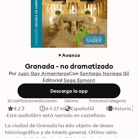
Avance
Granada - no dramatizado
Por
Juan Gay Armenteros
Con
Santiago Noriega Gil
Editorial
Saga Egmont
Descarga la app
20 calificaciones
Duración
Idioma
Formato
Categoría
4.2
6 h 27 m
Español
Historia
-Este audiolibro está narrado en castellano.
La ciudad de Granada ha sido objeto de deseo 
historiográfico y de interés general. Último reino 