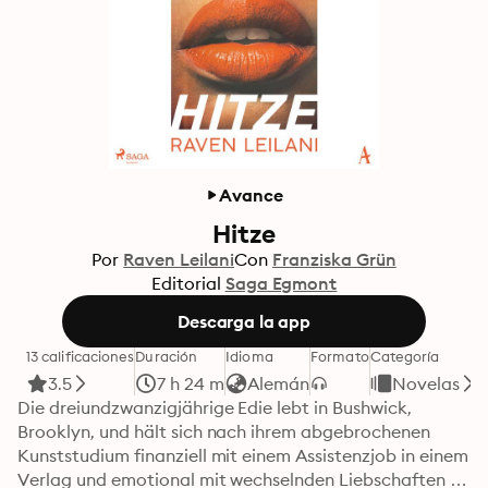
Avance
Hitze
Por
Raven Leilani
Con
Franziska Grün
Editorial
Saga Egmont
Descarga la app
13 calificaciones
Duración
Idioma
Formato
Categoría
3.5
7 h 24 m
Alemán
Novelas
Die dreiundzwanzigjährige Edie lebt in Bushwick, 
Brooklyn, und hält sich nach ihrem abgebrochenen 
Kunststudium finanziell mit einem Assistenzjob in einem 
Verlag und emotional mit wechselnden Liebschaften 