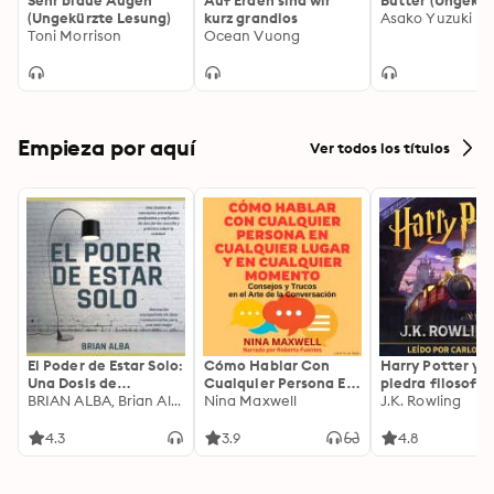
Sehr blaue Augen
Auf Erden sind wir
Butter (Ungekür
(Ungekürzte Lesung)
kurz grandios
Asako Yuzuki
Toni Morrison
Ocean Vuong
Empieza por aquí
Ver todos los títulos
El Poder de Estar Solo:
Cómo Hablar Con
Harry Potter y l
Una Dosis de
Cualquier Persona En
piedra filosofal
Motivación
BRIAN ALBA, Brian Alba
Cualquier Lugar Y En
Nina Maxwell
J.K. Rowling
Acompañada de
Cualquier Momento
Ideas Revolucionarias
4.3
3.9
4.8
Para una Vida Mejor