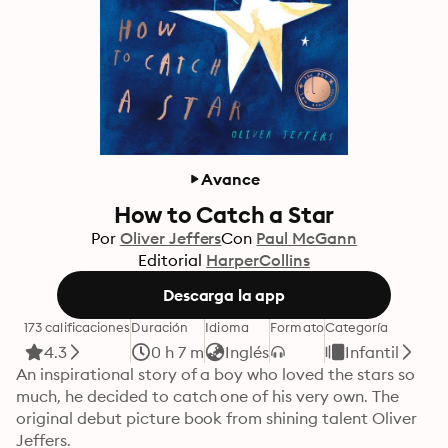
Avance
How to Catch a Star
Por
Oliver Jeffers
Con
Paul McGann
Editorial
HarperCollins
Descarga la app
173 calificaciones
Duración
Idioma
Formato
Categoría
4.3
0 h 7 m
Inglés
Infantil
An inspirational story of a boy who loved the stars so 
much, he decided to catch one of his very own. The 
original debut picture book from shining talent Oliver 
Jeffers.