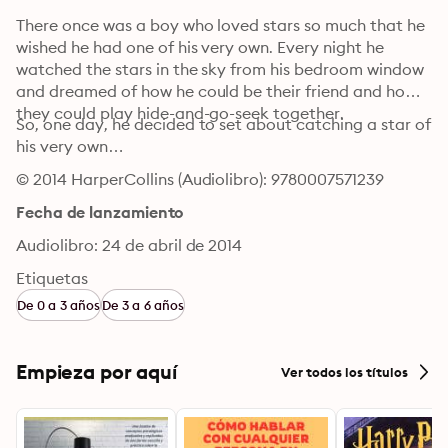
There once was a boy who loved stars so much that he 
wished he had one of his very own. Every night he 
watched the stars in the sky from his bedroom window 
and dreamed of how he could be their friend and how 
they could play hide-and-go-seek together.
So, one day, he decided to set about catching a star of 
his very own…
© 2014 HarperCollins (Audiolibro): 9780007571239
Fecha de lanzamiento
Audiolibro: 24 de abril de 2014
Etiquetas
De 0 a 3 años
De 3 a 6 años
Empieza por aquí
Ver todos los títulos