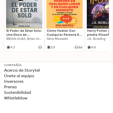
El Poder de Estar Solo:
Cómo Hablar Con
Harry Potter y l
Una Dosis de
Cualquier Persona En
piedra filosofal
Motivación
BRIAN ALBA, Brian Alba
Cualquier Lugar Y En
Nina Maxwell
J.K. Rowling
Acompañada de
Cualquier Momento
Ideas Revolucionarias
4.3
3.9
4.8
Para una Vida Mejor
COMPAÑÍA
Acerca de Storytel
Únete al equipo
Inversores
Prensa
Sostenibilidad
Whistleblow