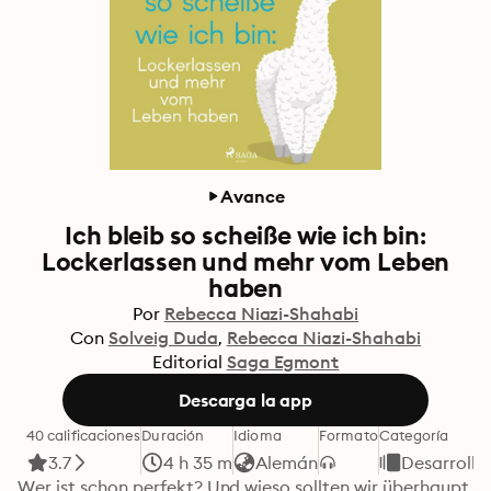
Avance
Ich bleib so scheiße wie ich bin:
Lockerlassen und mehr vom Leben
haben
Por
Rebecca Niazi-Shahabi
Con
Solveig Duda
Rebecca Niazi-Shahabi
Editorial
Saga Egmont
Descarga la app
40 calificaciones
Duración
Idioma
Formato
Categoría
3.7
4 h 35 m
Alemán
Desarrollo
Wer ist schon perfekt? Und wieso sollten wir überhaupt 