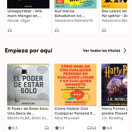
Unkaputtbar - Wie
Auf meine
Das Leben ist zu
mein Mangel an
Schwächen ist
für später - Das
Selbstwert zum
Nicole Jäger
wenigstens Verlass:
Alexandra Reinwarth
Hörbuch: Ein
Alexandra Rein
Problem wurde und
Wie du entspannst,
Gedankenexper
wie ich da wieder raus
wenn du deine Fehler
, das dein Lebe
kam
liebst
verändern wird
Empieza por aquí
Ver todos los títulos
El Poder de Estar Solo:
Cómo Hablar Con
Harry Potter y l
Una Dosis de
Cualquier Persona En
piedra filosofal
Motivación
BRIAN ALBA, Brian Alba
Cualquier Lugar Y En
Nina Maxwell
J.K. Rowling
Acompañada de
Cualquier Momento
Ideas Revolucionarias
4.3
3.9
4.8