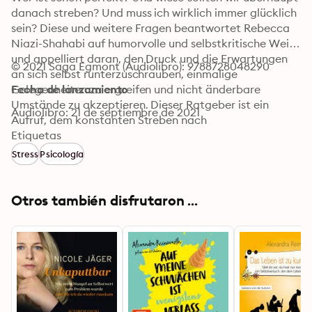
danach streben? Und muss ich wirklich immer glücklich 
sein? Diese und weitere Fragen beantwortet Rebecca 
Niazi-Shahabi auf humorvolle und selbstkritische Weise 
und appelliert daran, den Druck und die Erwartungen 
© 2021 Saga Egmont (Audiolibro): 9788728048290
an sich selbst runterzuschrauben, einmalige 
Gelegenheiten zu ergreifen und nicht änderbare 
Fecha de lanzamiento
Umstände zu akzeptieren. Dieser Ratgeber ist ein 
Audiolibro: 21 de septiembre de 2021
Aufruf, dem konstanten Streben nach 
Selbstoptimierung endlich ein Ende zu bereiten.-
Etiquetas
Stress
Psicología
Otros también disfrutaron ...