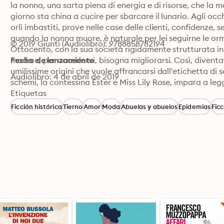
la nonna, una sarta piena di energia e di risorse, che la matt
giorno sta china a cucire per sbarcare il lunario. Agli occ
orli imbastiti, prove nelle case delle clienti, confidenze, 
quando la nonna muore, è naturale per lei seguirne le orme
© 2019 Giunti (Audiolibro): 9788858782194
Ottocento, con la sua società rigidamente strutturata in cl
moda e, per accedervi, bisogna migliorarsi. Così, divent
Fecha de lanzamiento
umilissime origini che vuole affrancarsi dall'etichetta di s
Audiolibro: 4 de abril de 2019
schemi, la contessina Ester e Miss Lily Rose, impara a legge
la sua tecnica di taglio e cucito. Sempre con un sogno n
Etiquetas
cucire che le faccia fare "il salto di qualità". Ma l'incont
Ficción histórica
Tierno
Amor
Moda
Abuelas y abuelos
Epidemias
Fic
Ingegneria, le aprirà le porte dell'amore, imprimendo una s
S.p.A./Bompiani