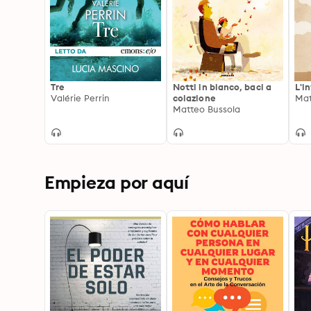
Tre
Notti in bianco, baci a
L'i
Valérie Perrin
colazione
Mat
Matteo Bussola
Empieza por aquí