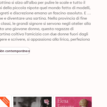
ina si alza all'alba per pulire le scale e tutto il 
hi della piccola nipote quel mondo fatto di modelli, 
segreti e discrezione emana un fascino assoluto. E 
 e diventare una sartina. Nella provincia di fine 
assi, le grandi signore si servono negli atelier alla 
ata una giovane donna, questa ragazza di 
artina coltiva l'amicizia con due donne fuori dagli 
re e scrivere, si appassiona alla lirica, perfeziona 
el cuore: potersi permettere una macchina da 
ro con il giovane Guido, altolocato studente in 
ción contemporánea
volta alla sua vita... © 2018 Giunti Editore 