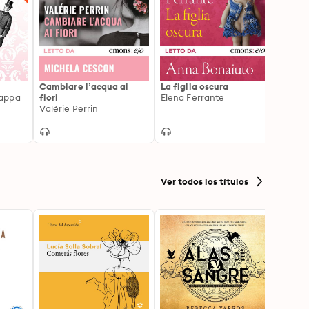
Cambiare l’acqua ai
La figlia oscura
L'isol
appa
fiori
Elena Ferrante
Isabel
Valérie Perrin
Ver todos los títulos