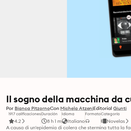
Il sogno della macchina da c
Por
Bianca Pitzorno
Con
Michela Atzeni
Editorial
Giunti
1917 calificaciones
Duración
Idioma
Formato
Categoría
4.2
8 h 1 m
Italiano
Novelas
A causa di un'epidemia di colera che stermina tutta la fa