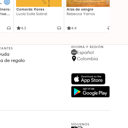
inero:
Comerás flores
Alas de sangre
Harry 
icos:
Lucía Solla Sobral
Rebecca Yarros
prisi
ederas
J.K. R
licidad
4.3
4.4
4.9
IDIOMA Y REGIÓN
TANTES
Español
yuda
Colombia
ta de regalo
SÍGUENOS