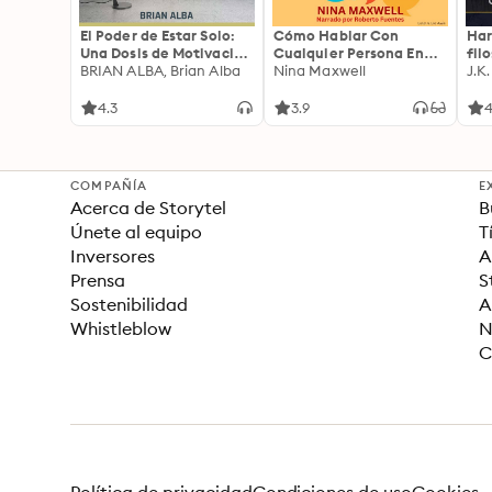
El Poder de Estar Solo:
Cómo Hablar Con
Har
Una Dosis de Motivación
Cualquier Persona En
fil
Acompañada de Ideas
BRIAN ALBA, Brian Alba
Cualquier Lugar Y En
Nina Maxwell
J.K
Revolucionarias Para
Cualquier Momento
una Vida Mejor
4.3
3.9
4
COMPAÑÍA
E
Acerca de Storytel
B
Únete al equipo
T
Inversores
A
Prensa
S
Sostenibilidad
A
Whistleblow
N
C
Política de privacidad
Condiciones de uso
Cookies