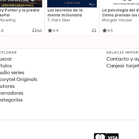
ry Potter y la piedra
Los secretos de la
La psicología del d
osofal
mente millonaria
Cómo piensan los r
. Rowling
T. Harv Eker
18 claves imperec
Morgan Housel
sobre riqueza y fe
.8
4.4
4.5
XPLORAR
ENLACES IMPOR
uscar
Contacto y a
ítulos
Canjear tarje
udio series
torytel Originals
utores
arradores
ategorías