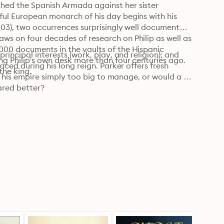
hed the Spanish Armada against her sister 
ful European monarch of his day begins with his 
603), two occurrences surprisingly well documented 
ws on four decades of research on Philip as well as 
000 documents in the vaults of the Hispanic 
rincipal interests (work, play, and religion); and 
g Philip's own desk more than four centuries ago. 
aced during his long reign. Parker offers fresh 
he king.
as his empire simply too big to manage, or would a 
ared better?