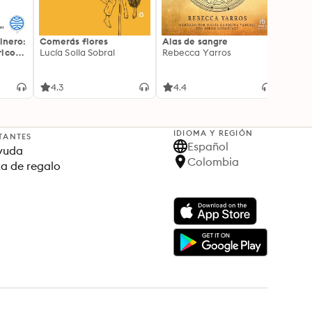
inero:
Comerás flores
Alas de sangre
Harry 
icos:
Lucía Solla Sobral
Rebecca Yarros
prisi
ederas
J.K. R
licidad
4.3
4.4
4.9
IDIOMA Y REGIÓN
TANTES
Español
yuda
Colombia
ta de regalo