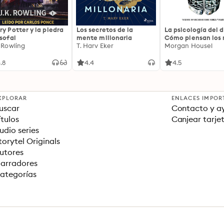
ry Potter y la piedra
Los secretos de la
La psicología del d
osofal
mente millonaria
Cómo piensan los r
. Rowling
T. Harv Eker
18 claves imperec
Morgan Housel
sobre riqueza y fe
.8
4.4
4.5
XPLORAR
ENLACES IMPOR
uscar
Contacto y a
ítulos
Canjear tarje
udio series
torytel Originals
utores
arradores
ategorías