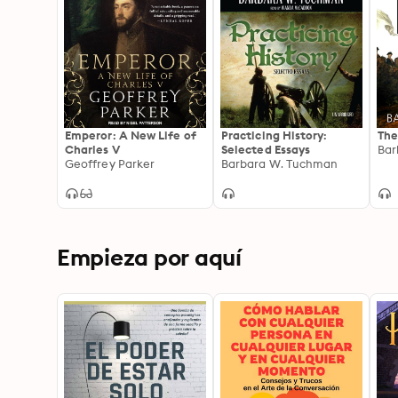
Emperor: A New Life of
Practicing History:
The
Charles V
Selected Essays
Bar
Geoffrey Parker
Barbara W. Tuchman
Empieza por aquí