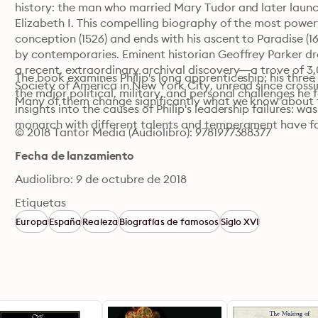
history: the man who married Mary Tudor and later launc
Elizabeth I. This compelling biography of the most power
conception (1526) and ends with his ascent to Paradise (1
by contemporaries. Eminent historian Geoffrey Parker dra
a recent, extraordinary archival discovery—a trove of 3,
The book examines Philip's long apprenticeship; his three p
Society of America in New York City, unread since crossin
the major political, military, and personal challenges he f
Many of them change significantly what we know about t
insights into the causes of Philip's leadership failures: w
monarch with different talents and temperament have f
© 2018 Tantor Media (Audiolibro): 9781977388377
Fecha de lanzamiento
Audiolibro: 9 de octubre de 2018
Etiquetas
Europa
España
Realeza
Biografías de famosos
Siglo XVI