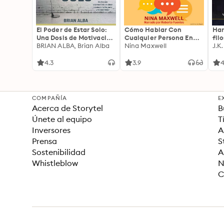
El Poder de Estar Solo:
Cómo Hablar Con
Har
Una Dosis de Motivación
Cualquier Persona En
fil
Acompañada de Ideas
BRIAN ALBA, Brian Alba
Cualquier Lugar Y En
Nina Maxwell
J.K
Revolucionarias Para
Cualquier Momento
una Vida Mejor
4.3
3.9
4
COMPAÑÍA
E
Acerca de Storytel
B
Únete al equipo
T
Inversores
A
Prensa
S
Sostenibilidad
A
Whistleblow
N
C