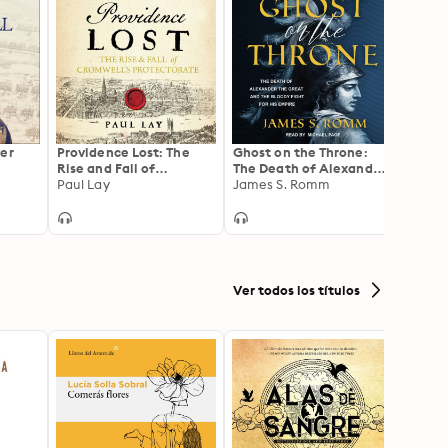
ver
Providence Lost: The
Ghost on the Throne:
Bible
Rise and Fall of
The Death of Alexander
Engla
Cromwell's Protectorate
Paul Lay
the Great and the
James S. Romm
from 
Barba
Bloody Fight For His
Balfo
Empire
Ver todos los títulos