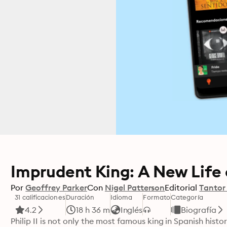
Imprudent King: A New Life of
Por
Geoffrey Parker
Con
Nigel Patterson
Editorial
Tantor
31 calificaciones
Duración
Idioma
Formato
Categoría
4.2
18 h 36 m
Inglés
Biografía
Philip II is not only the most famous king in Spanish hist