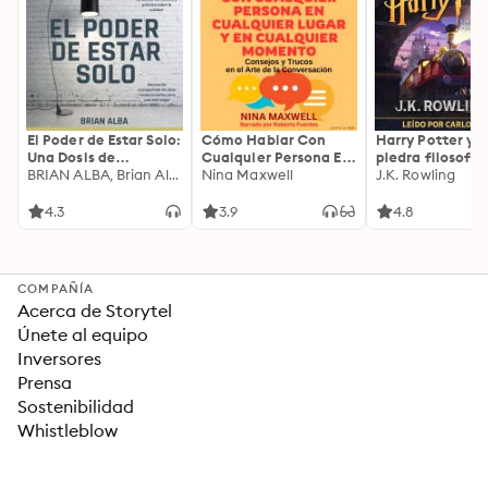
El Poder de Estar Solo:
Cómo Hablar Con
Harry Potter y l
Una Dosis de
Cualquier Persona En
piedra filosofal
Motivación
BRIAN ALBA, Brian Alba
Cualquier Lugar Y En
Nina Maxwell
J.K. Rowling
Acompañada de
Cualquier Momento
Ideas Revolucionarias
4.3
3.9
4.8
Para una Vida Mejor
COMPAÑÍA
Acerca de Storytel
Únete al equipo
Inversores
Prensa
Sostenibilidad
Whistleblow