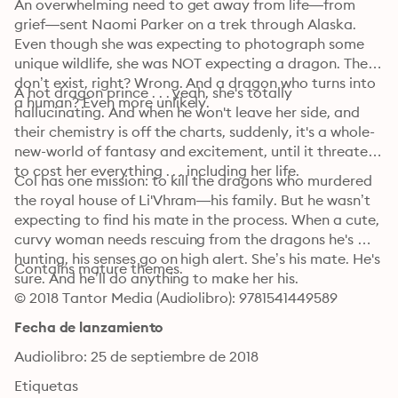
An overwhelming need to get away from life—from 
grief—sent Naomi Parker on a trek through Alaska. 
Even though she was expecting to photograph some 
unique wildlife, she was NOT expecting a dragon. They 
don’t exist, right? Wrong. And a dragon who turns into 
A hot dragon prince . . . yeah, she's totally 
a human? Even more unlikely.
hallucinating. And when he won't leave her side, and 
their chemistry is off the charts, suddenly, it's a whole-
new-world of fantasy and excitement, until it threatens 
to cost her everything . . . including her life.
Col has one mission: to kill the dragons who murdered 
the royal house of Li'Vhram—his family. But he wasn’t 
expecting to find his mate in the process. When a cute, 
curvy woman needs rescuing from the dragons he's 
hunting, his senses go on high alert. She’s his mate. He's 
Contains mature themes.
sure. And he’ll do anything to make her his.
© 2018 Tantor Media (Audiolibro): 9781541449589
Fecha de lanzamiento
Audiolibro: 25 de septiembre de 2018
Etiquetas