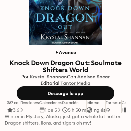
Avance
Knock Down Dragon Out: Soulmate
Shifters World
Por
Krystal Shannan
Con
Addison Spear
Editorial
Tantor Media
Descarga la app
387 calificaciones
Colecciones
Duración
Idioma
Formato
Cate
3.6
1 de 5
5 h 50 m
Inglés
N
Winter in Mystery, Alaska, just got a whole lot hotter. 
Dragon shifters, lions, and tigers oh my!