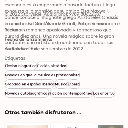
escenario está empezando a pasarle factura. Llega 
exhausta a la mansión de su amiga Elsa Maxwell, 
© 2022 Storyside (Audiolibro): 9789180622387
donde conoce al magnate griego Aristóteles Onassis 
en una fiesta. Contra todo pronóstico, se enamoran e 
Traductores: Lidia Álvarez Grifoll, Patricia Losa 
inician un romance apasionado y tormentoso que 
Pedrero
durará diez años. Una novela mágica sobre la gran 
Fecha de lanzamiento
cantante, una artista extraordinaria con todas sus 
contradicciones.
Audiolibro: 15 de septiembre de 2022
Etiquetas
Ficción biográfica
Ficción histórica
Novelas en que la música es protagonista
Grabado en español ibérico
Música
Ópera
Novelas autobiográficas
Ficción contemporánea
Los años '50
Otros también disfrutaron ...