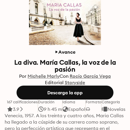
Avance
La diva. María Callas, la voz de la
pasión
Por
Michelle Marly
Con
Rocío García Vega
Editorial
Storyside
Descarga la app
167 calificaciones
Duración
Idioma
Formato
Categoría
3.9
9 h 45 m
Español
Novelas
Venecia, 1957. A los treinta y cuatro años, Maria Callas 
ha llegado a la cúspide de su carrera como soprano, 
pero la perfección artística que representa en el 