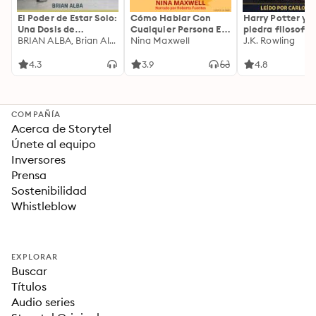
El Poder de Estar Solo:
Cómo Hablar Con
Harry Potter y l
Una Dosis de
Cualquier Persona En
piedra filosofal
Motivación
BRIAN ALBA, Brian Alba
Cualquier Lugar Y En
Nina Maxwell
J.K. Rowling
Acompañada de
Cualquier Momento
Ideas Revolucionarias
4.3
3.9
4.8
Para una Vida Mejor
COMPAÑÍA
Acerca de Storytel
Únete al equipo
Inversores
Prensa
Sostenibilidad
Whistleblow
EXPLORAR
Buscar
Títulos
Audio series