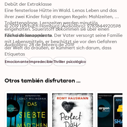
Debüt der Extraklasse

Eine fensterlose Hütte im Wald. Lenas Leben und das 
ihrer zwei Kinder folgt strengen Regeln: Mahlzeiten, 
Toilettengänge, Lernzeiten werden minutiös 
© 2019 Hörbuch Hamburg (Audiolibro): 9783844920598
eingehalten. Sauerstoff bekommen sie über einen 
»Zirkulationsapparat«. Der Vater versorgt seine Familie 
Fecha de lanzamiento
mit Lebensmitteln, er beschützt sie vor den Gefahren 
Audiolibro: 28 de febrero de 2019
der Welt da draußen, er kümmert sich darum, dass 
seine Kinder immer eine Mutter haben. Doch eines 
Etiquetas
Tages gelingt ihnen die Flucht – und der Alptraum geht 
Emocionante
Impredecible
Thriller psicológico
weiter. Denn vieles deutet darauf hin, dass der 
Entführer sich nun zurückholen will, was ihm gehört.
Otros también disfrutaron ...