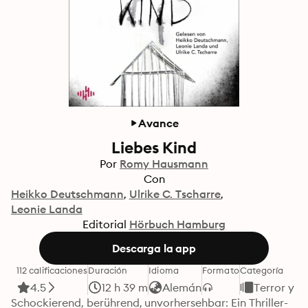
Avance
Liebes Kind
Por
Romy Hausmann
Con
Heikko Deutschmann
Ulrike C. Tscharre
Leonie Landa
Editorial
Hörbuch Hamburg
Descarga la app
112 calificaciones
Duración
Idioma
Formato
Categoría
4.5
12 h 39 m
Alemán
Terror y S
Schockierend, berührend, unvorhersehbar: Ein Thriller-