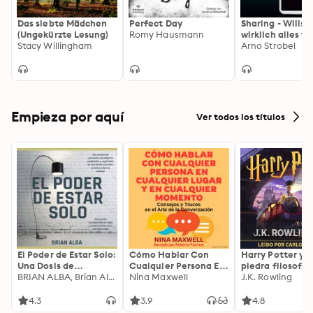
Das siebte Mädchen
Perfect Day
Sharing - Willst
(Ungekürzte Lesung)
Romy Hausmann
wirklich alles te
Stacy Willingham
(Gekürzt): Wills
Arno Strobel
wirklich alles te
Empieza por aquí
Ver todos los títulos
El Poder de Estar Solo:
Cómo Hablar Con
Harry Potter y l
Una Dosis de
Cualquier Persona En
piedra filosofal
Motivación
BRIAN ALBA, Brian Alba
Cualquier Lugar Y En
Nina Maxwell
J.K. Rowling
Acompañada de
Cualquier Momento
Ideas Revolucionarias
4.3
3.9
4.8
Para una Vida Mejor