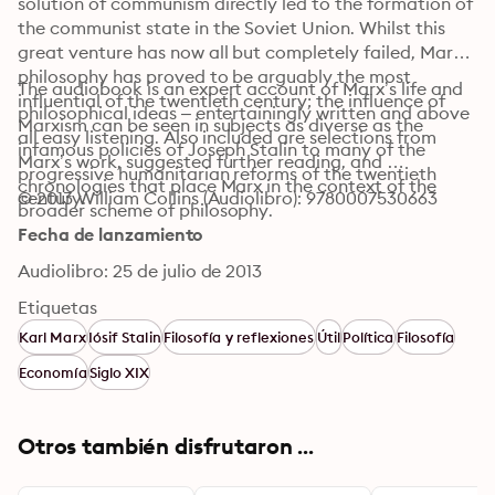
solution of communism directly led to the formation of 
the communist state in the Soviet Union. Whilst this 
great venture has now all but completely failed, Marx’s 
philosophy has proved to be arguably the most 
The audiobook is an expert account of Marx’s life and 
influential of the twentieth century; the influence of 
philosophical ideas – entertainingly written and above 
Marxism can be seen in subjects as diverse as the 
all easy listening. Also included are selections from 
infamous policies of Joseph Stalin to many of the 
Marx’s work, suggested further reading, and 
progressive humanitarian reforms of the twentieth 
chronologies that place Marx in the context of the 
century.
© 2013 William Collins (Audiolibro): 9780007530663
broader scheme of philosophy.
Fecha de lanzamiento
Audiolibro: 25 de julio de 2013
Etiquetas
Karl Marx
Iósif Stalin
Filosofía y reflexiones
Útil
Política
Filosofía
Economía
Siglo XIX
Otros también disfrutaron ...