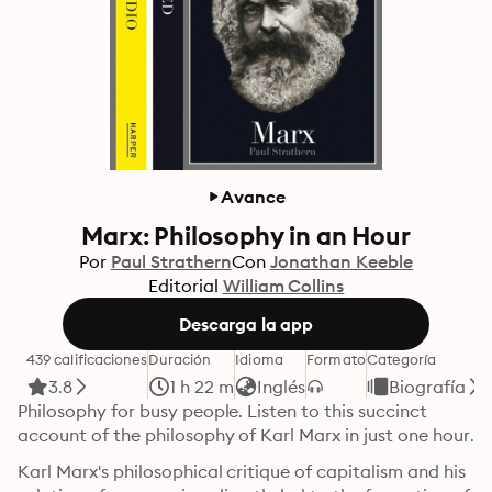
Avance
Marx: Philosophy in an Hour
Por
Paul Strathern
Con
Jonathan Keeble
Editorial
William Collins
Descarga la app
439 calificaciones
Duración
Idioma
Formato
Categoría
3.8
1 h 22 m
Inglés
Biografía
Philosophy for busy people. Listen to this succinct 
account of the philosophy of Karl Marx in just one hour.
Karl Marx's philosophical critique of capitalism and his 