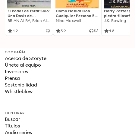
El Poder de Estar Solo:
Cómo Hablar Con
Harry Potter y l
Una Dosis de
Cualquier Persona En
piedra filosofal
Motivación
BRIAN ALBA, Brian Alba
Cualquier Lugar Y En
Nina Maxwell
J.K. Rowling
Acompañada de
Cualquier Momento
Ideas Revolucionarias
4.2
3.9
4.8
Para una Vida Mejor
COMPAÑÍA
Acerca de Storytel
Únete al equipo
Inversores
Prensa
Sostenibilidad
Whistleblow
EXPLORAR
Buscar
Títulos
Audio series