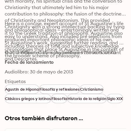
with morality, his spiritual crisis and the conversion to 
Christianity that ultimately led him to his major 
contribution to philosophy: the fusion of the doctrines 
of Christianity and Neoplatonism. This provided 
Here is a concise, expert account of St Augustine’s life 
Christianity with a strong intellectual backing by tying 
and philosophical ideas – entertainingly written and 
it to the Greek tradition of philosophy. Augustine also 
easy to understand. Also included are selections from 
produced important philosophic ideas of his own, 
St Augustine’s work, suggested further reading, and 
including theories of time and subjective knowledge 
chronologies that place St Augustine in the context of 
that anticipated by many centuries the work of Kant 
© 2013 William Collins (Audiolibro): 9780007530670
the broader scheme of philosophy.
and Descartes.
Fecha de lanzamiento
Audiolibro: 30 de mayo de 2013
Etiquetas
Agustín de Hipona
Filosofía y reflexiones
Cristianismo
Clásicos griegos y latinos
Filosofía
Historia de la religión
Siglo XIX
Otros también disfrutaron ...