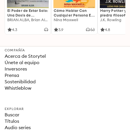
El Poder de Estar Solo:
Cómo Hablar Con
Harry Potter y l
Una Dosis de
Cualquier Persona En
piedra filosofal
Motivación
BRIAN ALBA, Brian Alba
Cualquier Lugar Y En
Nina Maxwell
J.K. Rowling
Acompañada de
Cualquier Momento
Ideas Revolucionarias
4.3
3.9
4.8
Para una Vida Mejor
COMPAÑÍA
Acerca de Storytel
Únete al equipo
Inversores
Prensa
Sostenibilidad
Whistleblow
EXPLORAR
Buscar
Títulos
Audio series