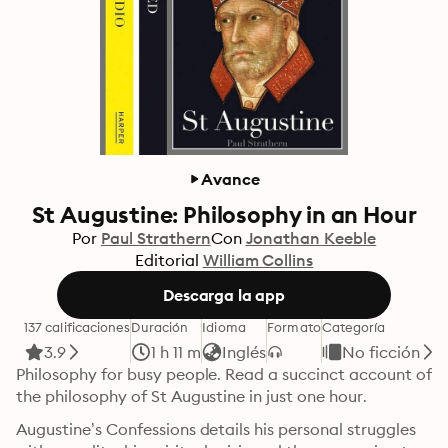
Avance
St Augustine: Philosophy in an Hour
Por
Paul Strathern
Con
Jonathan Keeble
Editorial
William Collins
Descarga la app
137 calificaciones
Duración
Idioma
Formato
Categoría
3.9
1 h 11 m
Inglés
No ficción
Philosophy for busy people. Read a succinct account of 
the philosophy of St Augustine in just one hour.
Augustine’s Confessions details his personal struggles 