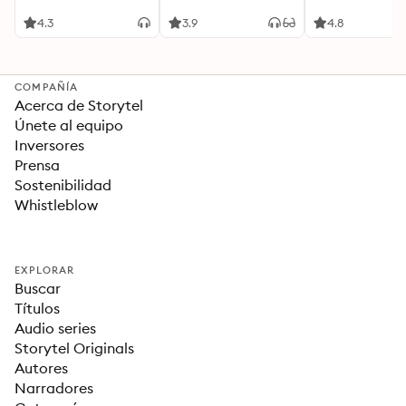
Acompañada de
Cualquier Momento
Ideas Revolucionarias
4.3
3.9
4.8
Para una Vida Mejor
COMPAÑÍA
Acerca de Storytel
Únete al equipo
Inversores
Prensa
Sostenibilidad
Whistleblow
EXPLORAR
Buscar
Títulos
Audio series
Storytel Originals
Autores
Narradores