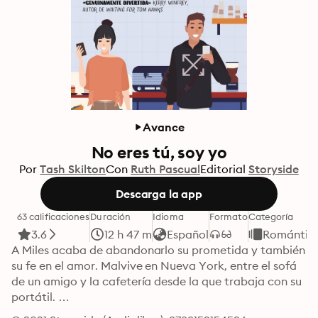
Avance
No eres tú, soy yo
Por
Tash Skilton
Con
Ruth Pascual
Editorial
Storyside
Descarga la app
63 calificaciones
Duración
Idioma
Formato
Categoría
3.6
12 h 47 m
Español
Romántic
A Miles acaba de abandonarlo su prometida y también 
su fe en el amor. Malvive en Nueva York, entre el sofá 
de un amigo y la cafetería desde la que trabaja con su 
portátil. 
