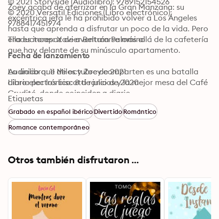
© 2021 Storyside (Audiolibro): 9789152154526
Zoey acaba de aterrizar en la Gran Manzana: su 
© 2020 Versatil Ediciones (Libro electrónico): 
excéntrica jefa le ha prohibido volver a Los Ángeles 
9788417451974
hasta que aprenda a disfrutar un poco de la vida. Pero 
ella es incapaz de aventurarse más allá de la cafetería 
Traductores: Xavier Beltrán Palomino
que hay delante de su minúsculo apartamento. 

Fecha de lanzamiento
Lo único que Miles y Zoey comparten es una batalla 
Audiolibro: 11 de octubre de 2021
diaria por los biscotti rancios y la mejor mesa del Café 
Libro electrónico: 8 de julio de 2020
Crudité, donde coinciden a diario. 

Etiquetas
Grabado en español ibérico
Divertido
Romántico
¡Ah! Y que ambos trabajan como asesores para dos 
apps para ligar rivales, pero de eso ellos no tienen ni 
Romance contemporáneo
idea.
Otros también disfrutaron ...