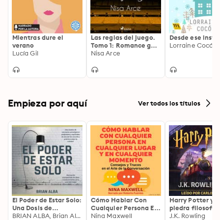
Mientras dure el
Las reglas del juego.
Desde ese insta
verano
Tomo 1: Romance gay
Lorraine Cocó
Lucía Gil
deportivo entre
Nisa Arce
futbolistas
profesionales
Empieza por aquí
Ver todos los títulos
El Poder de Estar Solo:
Cómo Hablar Con
Harry Potter y l
Una Dosis de
Cualquier Persona En
piedra filosofal
Motivación
BRIAN ALBA, Brian Alba
Cualquier Lugar Y En
Nina Maxwell
J.K. Rowling