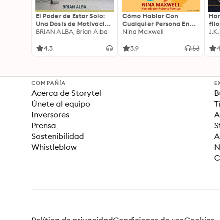
El Poder de Estar Solo:
Cómo Hablar Con
Har
Una Dosis de Motivación
Cualquier Persona En
fil
Acompañada de Ideas
BRIAN ALBA, Brian Alba
Cualquier Lugar Y En
Nina Maxwell
J.K
Revolucionarias Para
Cualquier Momento
una Vida Mejor
4.3
3.9
4
COMPAÑÍA
E
Acerca de Storytel
B
Únete al equipo
T
Inversores
A
Prensa
S
Sostenibilidad
A
Whistleblow
N
C
Política de privacidad
Condiciones de uso
Cookies