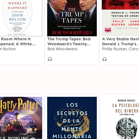
 Room Where It
The Trump Tapes: Bob
A Very Stable Geni
pened: A White
Woodward's Twenty
Donald J. Trump's
se Memoir
n Bolton
Interviews with
Bob Woodward
Testing of Americ
President Donald Trump