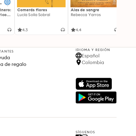
inero:
Comerás flores
Alas de sangre
Harry 
icos:
Lucía Solla Sobral
Rebecca Yarros
prisi
ederas
J.K. R
licidad
4.3
4.4
4.9
IDIOMA Y REGIÓN
TANTES
Español
yuda
Colombia
ta de regalo
SÍGUENOS