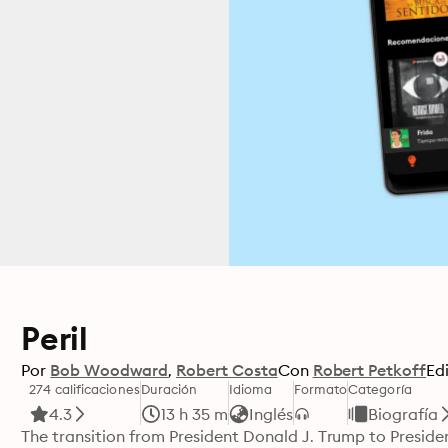
Peril
Por
Bob Woodward
Robert Costa
Con
Robert Petkoff
Edi
274 calificaciones
Duración
Idioma
Formato
Categoría
4.3
13 h 35 m
Inglés
Biografía
The transition from President Donald J. Trump to Presiden