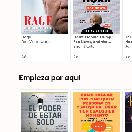
Rage
Hoax: Donald Trump,
The
Bob Woodward
Fox News, and the
Hap
Dangerous Distortion of
Brian Stelter
Hou
Joh
Truth
Empieza por aquí