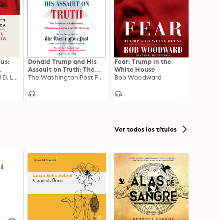
us:
Donald Trump and His
Fear: Trump in the
Every
Assault on Truth: The
White House
Touch
a
Philip Rucker, Carol D. Leonnig
President's Falsehoods,
The Washington Post Fact Checker Staff
Bob Woodward
Rick W
Misleading Claims and
Flat-Out Lies
Ver todos los títulos