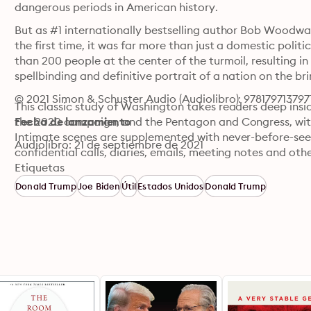
dangerous periods in American history.
But as #1 internationally bestselling author Bob Woodwa
the first time, it was far more than just a domestic poli
than 200 people at the center of the turmoil, resulting 
spellbinding and definitive portrait of a nation on the brin
© 2021 Simon & Schuster Audio (Audiolibro): 978179713797
This classic study of Washington takes readers deep ins
the 2020 campaign, and the Pentagon and Congress, with
Fecha de lanzamiento
Intimate scenes are supplemented with never-before-seen 
Audiolibro: 21 de septiembre de 2021
confidential calls, diaries, emails, meeting notes and ot
an unparalleled history. It is also the first inside look at
Etiquetas
the challenges of a lifetime: the continuing deadly pande
Donald Trump
Joe Biden
Útil
Estados Unidos
Donald Trump
economic pain, all the while navigating a bitter and disabl
the hovering, dark shadow of the former president.