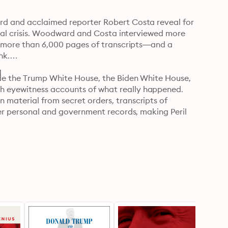
rd and acclaimed reporter Robert Costa reveal for 
tical crisis. Woodward and Costa interviewed more 
in more than 6,000 pages of transcripts—and a 
k.

1
ide the Trump White House, the Biden White House, 
 eyewitness accounts of what really happened. 
material from secret orders, transcripts of 
her personal and government records, making Peril 
 Biden’s presidency as he began his presidency facing 
mic and millions of Americans facing soul-crushing 
ing partisan divide, a world rife with threats, and 