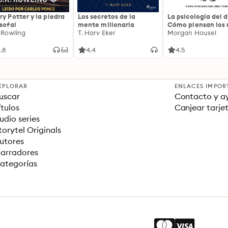
ry Potter y la piedra
Los secretos de la
La psicología del d
osofal
mente millonaria
Cómo piensan los r
. Rowling
T. Harv Eker
18 claves imperec
Morgan Housel
sobre riqueza y fe
.8
4.4
4.5
XPLORAR
ENLACES IMPOR
uscar
Contacto y a
ítulos
Canjear tarje
udio series
torytel Originals
utores
arradores
ategorías