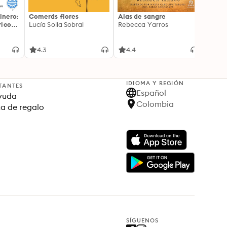
inero:
Comerás flores
Alas de sangre
Harry 
icos:
Lucía Solla Sobral
Rebecca Yarros
prisi
ederas
J.K. R
licidad
4.3
4.4
4.9
IDIOMA Y REGIÓN
TANTES
Español
yuda
Colombia
ta de regalo
SÍGUENOS