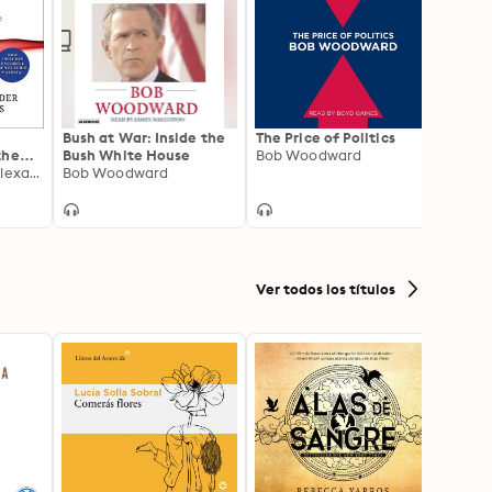
Bush at War: Inside the
The Price of Politics
The E
the
Bush White House
Bob Woodward
Peopl
an
Jonathan Martin, Alexander Burns
Bob Woodward
Time t
Jim A
Ameri
Ver todos los títulos