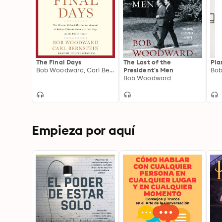
The Final Days
The Last of the
Pla
Bob Woodward, Carl Bernstein
President's Men
Bo
Bob Woodward
Empieza por aquí