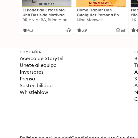
El Poder de Estar Solo:
Cómo Hablar Con
Har
Una Dosis de Motivación
Cualquier Persona En
fil
Acompañada de Ideas
BRIAN ALBA, Brian Alba
Cualquier Lugar Y En
Nina Maxwell
J.K
Revolucionarias Para
Cualquier Momento
una Vida Mejor
4.3
3.9
4
COMPAÑÍA
E
Acerca de Storytel
B
Únete al equipo
T
Inversores
A
Prensa
S
Sostenibilidad
A
Whistleblow
N
C
Política de privacidad
Condiciones de uso
Cookies