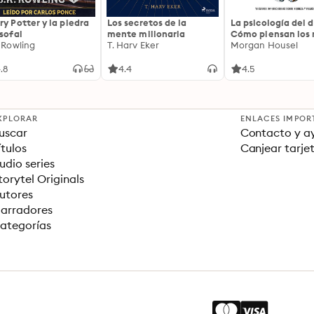
ry Potter y la piedra
Los secretos de la
La psicología del d
osofal
mente millonaria
Cómo piensan los r
. Rowling
T. Harv Eker
18 claves imperec
Morgan Housel
sobre riqueza y fe
.8
4.4
4.5
XPLORAR
ENLACES IMPOR
uscar
Contacto y a
ítulos
Canjear tarje
udio series
torytel Originals
utores
arradores
ategorías