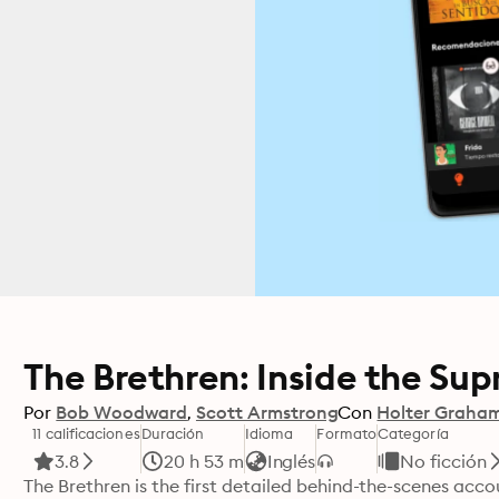
The Brethren: Inside the Su
Por
Bob Woodward
Scott Armstrong
Con
Holter Graha
11 calificaciones
Duración
Idioma
Formato
Categoría
3.8
20 h 53 m
Inglés
No ficción
The Brethren is the first detailed behind-the-scenes acc