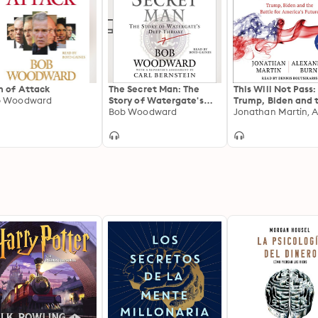
n of Attack
The Secret Man: The
This Will Not Pass:
b Woodward
Story of Watergate's
Trump, Biden and 
Deep Throat
Bob Woodward
Battle for Americ
Democracy