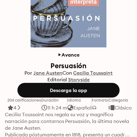
Avance
Persuasión
Por
Jane Austen
Con
Cecilia Toussaint
Editorial
Storyside
Descarga la app
206 calificaciones
Duración
Idioma
Formato
Categoría
4
11 h 24 m
Español
Clásicos
Cecilia Toussaint nos regala su voz y magnífica 
narración para contarnos Persuasión, la última novela 
de Jane Austen.

Publicada póstumamente en 1818, presenta un cuadro 