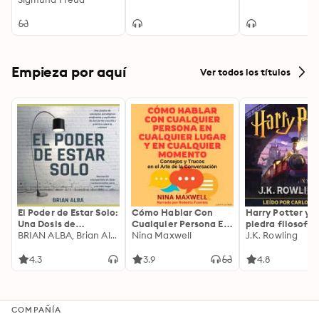
Empieza por aquí
Ver todos los títulos
El Poder de Estar Solo:
Cómo Hablar Con
Harry Potter y l
Una Dosis de
Cualquier Persona En
piedra filosofal
Motivación
BRIAN ALBA, Brian Alba
Cualquier Lugar Y En
Nina Maxwell
J.K. Rowling
Acompañada de
Cualquier Momento
Ideas Revolucionarias
4.3
3.9
4.8
Para una Vida Mejor
COMPAÑÍA