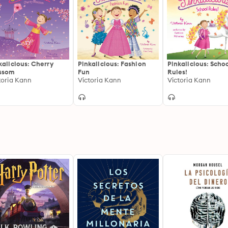
kalicious: Cherry
Pinkalicious: Fashion
Pinkalicious: Scho
ssom
Fun
Rules!
toria Kann
Victoria Kann
Victoria Kann