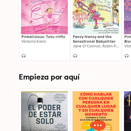
Pinkalicious: Tutu-rrific
Fancy Nancy and the
Pin
Victoria Kann
Sensational Babysitter
Blo
Jane O'Connor, Robin Preiss Glasser
Vic
Empieza por aquí