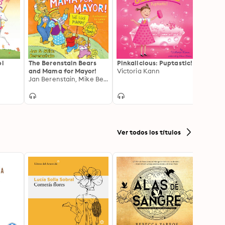
ol
The Berenstain Bears
Pinkalicious: Puptastic!
Fancy
and Mama for Mayor!
Victoria Kann
the B
Jan Berenstain, Mike Berenstain
Jane 
Ver todos los títulos