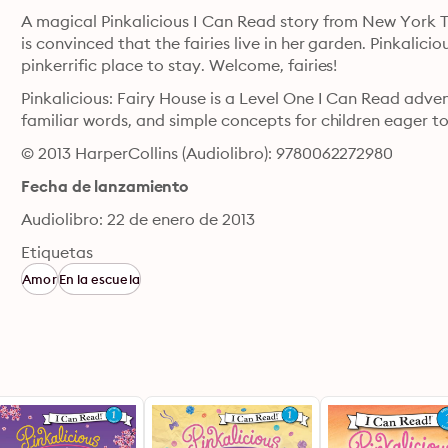
A magical Pinkalicious I Can Read story from New York Ti
is convinced that the fairies live in her garden. Pinkalici
pinkerrific place to stay. Welcome, fairies!
Pinkalicious: Fairy House is a Level One I Can Read advent
familiar words, and simple concepts for children eager to
© 2013 HarperCollins (Audiolibro): 9780062272980
Fecha de lanzamiento
Audiolibro: 22 de enero de 2013
Etiquetas
Amor
En la escuela