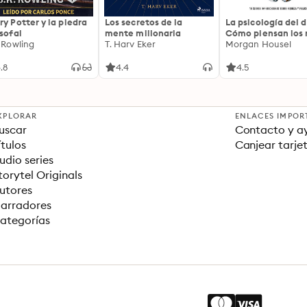
ry Potter y la piedra
Los secretos de la
La psicología del d
osofal
mente millonaria
Cómo piensan los r
. Rowling
T. Harv Eker
18 claves imperec
Morgan Housel
sobre riqueza y fe
.8
4.4
4.5
XPLORAR
ENLACES IMPOR
uscar
Contacto y a
ítulos
Canjear tarje
udio series
torytel Originals
utores
arradores
ategorías