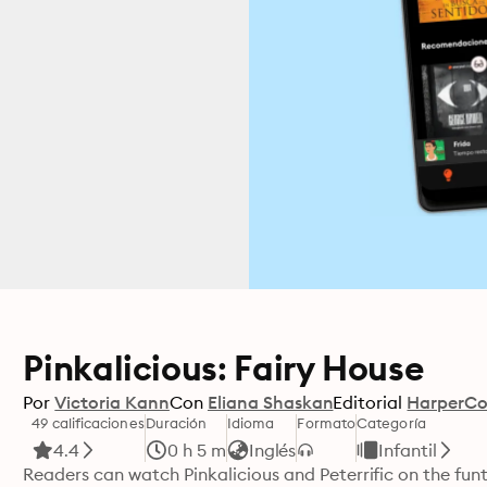
Pinkalicious: Fairy House
Por
Victoria Kann
Con
Eliana Shaskan
Editorial
HarperCol
49 calificaciones
Duración
Idioma
Formato
Categoría
4.4
0 h 5 m
Inglés
Infantil
Readers can watch Pinkalicious and Peterrific on the funta