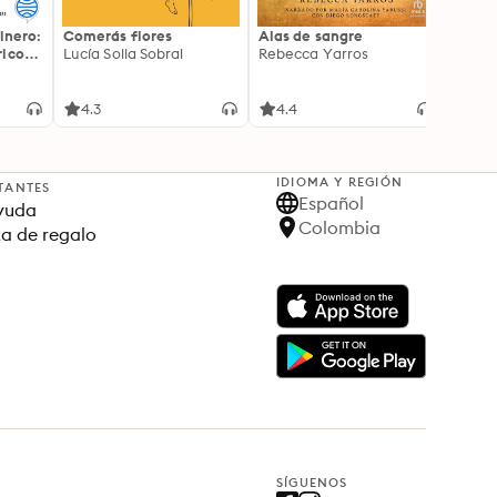
inero:
Comerás flores
Alas de sangre
Harry 
icos:
Lucía Solla Sobral
Rebecca Yarros
prisi
ederas
J.K. R
licidad
4.3
4.4
4.9
IDIOMA Y REGIÓN
TANTES
Español
yuda
Colombia
ta de regalo
SÍGUENOS