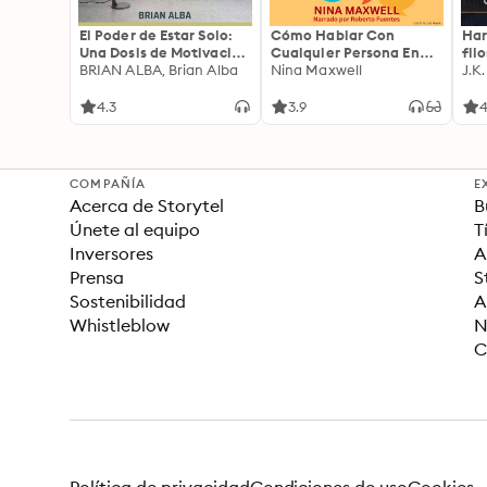
El Poder de Estar Solo:
Cómo Hablar Con
Har
Una Dosis de Motivación
Cualquier Persona En
fil
Acompañada de Ideas
BRIAN ALBA, Brian Alba
Cualquier Lugar Y En
Nina Maxwell
J.K
Revolucionarias Para
Cualquier Momento
una Vida Mejor
4.3
3.9
4
COMPAÑÍA
E
Acerca de Storytel
B
Únete al equipo
T
Inversores
A
Prensa
S
Sostenibilidad
A
Whistleblow
N
C
Política de privacidad
Condiciones de uso
Cookies