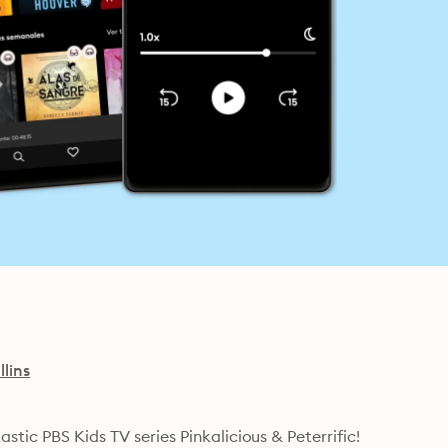
lins
stic PBS Kids TV series Pinkalicious & Peterrific!