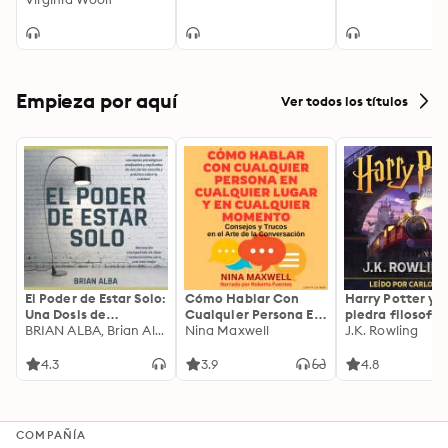
Empieza por aquí
Ver todos los títulos
El Poder de Estar Solo:
Cómo Hablar Con
Harry Potter y l
Una Dosis de
Cualquier Persona En
piedra filosofal
Motivación
BRIAN ALBA, Brian Alba
Cualquier Lugar Y En
Nina Maxwell
J.K. Rowling
Acompañada de
Cualquier Momento
Ideas Revolucionarias
4.3
3.9
4.8
Para una Vida Mejor
COMPAÑÍA