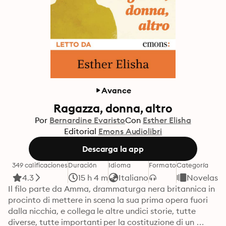
Avance
Ragazza, donna, altro
Por
Bernardine Evaristo
Con
Esther Elisha
Editorial
Emons Audiolibri
Descarga la app
349 calificaciones
Duración
Idioma
Formato
Categoría
4.3
15 h 4 m
Italiano
Novelas
Il filo parte da Amma, drammaturga nera britannica in 
procinto di mettere in scena la sua prima opera fuori 
dalla nicchia, e collega le altre undici storie, tutte 
diverse, tutte importanti per la costituzione di un 