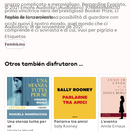
arazzo complicato e meraviglioso. Bernardine Evaristo, 
© 2021 Emons Audiolibri (Audiolibro): 9788869868030
prima vincitrice nera del prestigioso Booker Prize, ci 
regala la rara e preziosa possibilità di guardare con 
Fecha de lanzamiento
occhi nuovi il nostro mondo, quel mondo che ci 
Audiolibro: 18 de noviembre de 2021
comprende e ci sovrasta e di cui, vuoi per pigrizia e 
vuoi per incapacità umana, siamo sempre e comunque 
Etiquetas
troppo ignoranti. © Bernardine Evaristo, 2019 © SUR, 
Feminismo
2020 Per l’audiolibro :© 2021, Emons Italia S.r.l.
Otros también disfrutaron ...
Una stanza tutta per
Parlarne tra amici
L'evento
sé
Sally Rooney
Annie Ernaux
Virginia Woolf