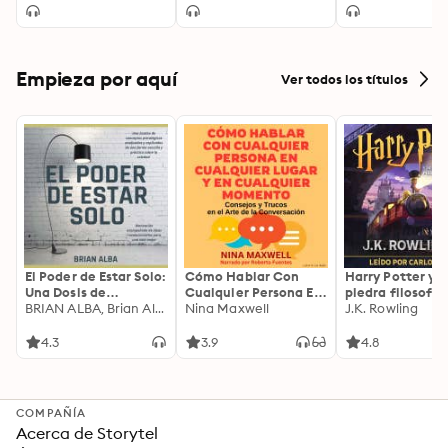
Empieza por aquí
Ver todos los títulos
El Poder de Estar Solo:
Cómo Hablar Con
Harry Potter y l
Una Dosis de
Cualquier Persona En
piedra filosofal
Motivación
BRIAN ALBA, Brian Alba
Cualquier Lugar Y En
Nina Maxwell
J.K. Rowling
Acompañada de
Cualquier Momento
Ideas Revolucionarias
4.3
3.9
4.8
Para una Vida Mejor
COMPAÑÍA
Acerca de Storytel