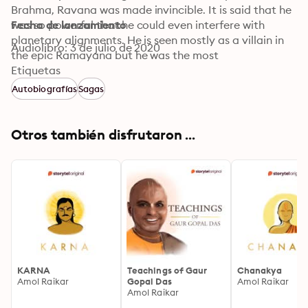
Brahma, Ravana was made invincible. It is said that he 
was so powerful that he could even interfere with 
Fecha de lanzamiento
planetary alignments. He is seen mostly as a villain in 
Audiolibro: 3 de julio de 2020
the epic Ramayana but he was the most 
knowledgeable of all.
Etiquetas
Autobiografías
Sagas
Otros también disfrutaron ...
KARNA
Teachings of Gaur
Chanakya
Amol Raikar
Gopal Das
Amol Raikar
Amol Raikar