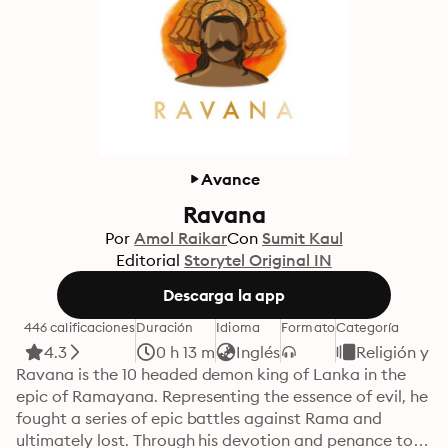
Avance
Ravana
Por
Amol Raikar
Con
Sumit Kaul
Editorial
Storytel Original IN
Descarga la app
446 calificaciones
Duración
Idioma
Formato
Categoría
4.3
0 h 13 m
Inglés
Religión y e
Ravana is the 10 headed demon king of Lanka in the 
epic of Ramayana. Representing the essence of evil, he 
fought a series of epic battles against Rama and 
ultimately lost. Through his devotion and penance to 