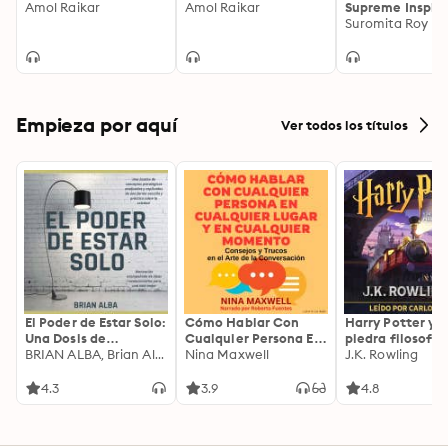
Amol Raikar
Amol Raikar
Supreme Inspira
Suromita Roy
Empieza por aquí
Ver todos los títulos
El Poder de Estar Solo:
Cómo Hablar Con
Harry Potter y l
Una Dosis de
Cualquier Persona En
piedra filosofal
Motivación
BRIAN ALBA, Brian Alba
Cualquier Lugar Y En
Nina Maxwell
J.K. Rowling
Acompañada de
Cualquier Momento
Ideas Revolucionarias
4.3
3.9
4.8
Para una Vida Mejor