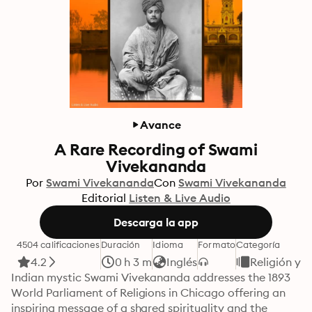
Avance
A Rare Recording of Swami
Vivekananda
Por
Swami Vivekananda
Con
Swami Vivekananda
Editorial
Listen & Live Audio
Descarga la app
4504 calificaciones
Duración
Idioma
Formato
Categoría
4.2
0 h 3 m
Inglés
Religión y e
Indian mystic Swami Vivekananda addresses the 1893 
World Parliament of Religions in Chicago offering an 
inspiring message of a shared spirituality and the 