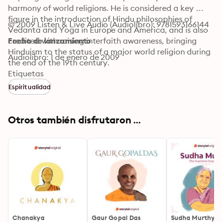
harmony of world religions. He is considered a key 
figure in the introduction of Hindu philosophies of 
© 2009 Listen & Live Audio (Audiolibro): 9781593166144
Vedanta and Yoga in Europe and America, and is also 
credited with raising interfaith awareness, bringing 
Fecha de lanzamiento
Hinduism to the status of a major world religion during 
Audiolibro: 1 de enero de 2009
the end of the 19th century.
Etiquetas
Espiritualidad
Otros también disfrutaron ...
Chanakya
Gaur Gopal Das
Sudha Murthy - 