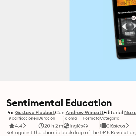
Sentimental Education
Por
Gustave Flaubert
Con
Andrew Wincott
Editorial
Naxo
9 calificaciones
Duración
Idioma
Formato
Categoría
4.4
20 h 2 m
Inglés
Clásicos
Set against the chaotic backdrop of the 1848 Revolution