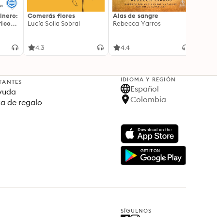
inero:
Comerás flores
Alas de sangre
Harry 
icos:
Lucía Solla Sobral
Rebecca Yarros
prisi
ederas
J.K. R
licidad
4.3
4.4
4.9
IDIOMA Y REGIÓN
TANTES
Español
yuda
Colombia
ta de regalo
SÍGUENOS