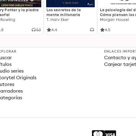
ry Potter y la piedra
Los secretos de la
La psicología del d
osofal
mente millonaria
Cómo piensan los r
. Rowling
T. Harv Eker
18 claves imperec
Morgan Housel
sobre riqueza y fe
.8
4.4
4.5
XPLORAR
ENLACES IMPOR
uscar
Contacto y a
ítulos
Canjear tarje
udio series
torytel Originals
utores
arradores
ategorías