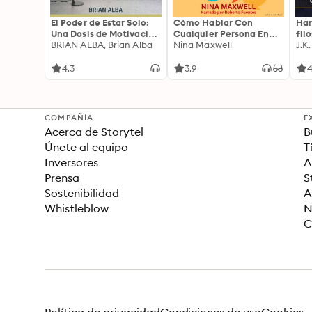
El Poder de Estar Solo:
Cómo Hablar Con
Har
Una Dosis de Motivación
Cualquier Persona En
fil
Acompañada de Ideas
BRIAN ALBA, Brian Alba
Cualquier Lugar Y En
Nina Maxwell
J.K
Revolucionarias Para
Cualquier Momento
una Vida Mejor
4.3
3.9
4
COMPAÑÍA
E
Acerca de Storytel
B
Únete al equipo
T
Inversores
A
Prensa
S
Sostenibilidad
A
Whistleblow
N
C
Política de privacidad
Condiciones de uso
Cookies