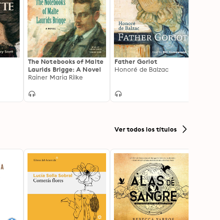
The Notebooks of Malte
Father Goriot
The G
Laurids Brigge: A Novel
Honoré de Balzac
Henry
Rainer Maria Rilke
Ver todos los títulos