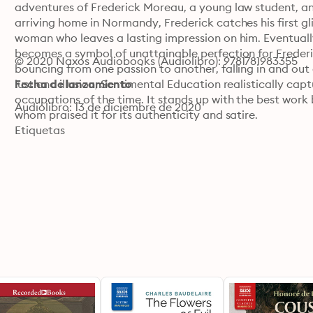
adventures of Frederick Moreau, a young law student, and 
arriving home in Normandy, Frederick catches his first gl
woman who leaves a lasting impression on him. Eventual
becomes a symbol of unattainable perfection for Frederi
© 2020 Naxos Audiobooks (Audiolibro): 9781781983355
bouncing from one passion to another, falling in and out 
lust and illusion, Sentimental Education realistically cap
Fecha de lanzamiento
occupations of the time. It stands up with the best work 
Audiolibro: 13 de diciembre de 2020
whom praised it for its authenticity and satire.
Etiquetas