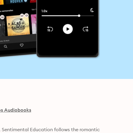
s Audiobooks
, Sentimental Education follows the romantic 