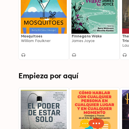
Mosquitoes
Finnegans Wake
The
William Faulkner
James Joyce
Tri
Ge
Lau
Empieza por aquí