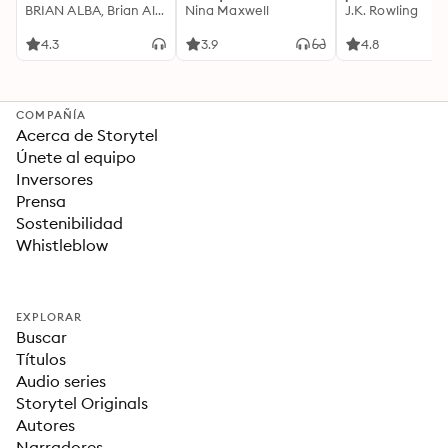
Motivación
BRIAN ALBA, Brian Alba
Cualquier Lugar Y En
Nina Maxwell
J.K. Rowling
Acompañada de
Cualquier Momento
Ideas Revolucionarias
4.3
3.9
4.8
Para una Vida Mejor
COMPAÑÍA
Acerca de Storytel
Únete al equipo
Inversores
Prensa
Sostenibilidad
Whistleblow
EXPLORAR
Buscar
Títulos
Audio series
Storytel Originals
Autores
Narradores