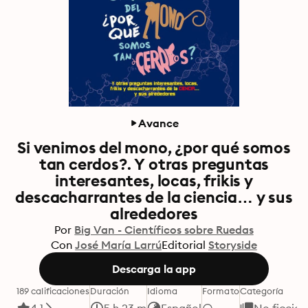
Avance
Si venimos del mono, ¿por qué somos
tan cerdos?. Y otras preguntas
interesantes, locas, frikis y
descacharrantes de la ciencia… y sus
alrededores
Por
Big Van - Científicos sobre Ruedas
Con
José María Larrú
Editorial
Storyside
Descarga la app
189 calificaciones
Duración
Idioma
Formato
Categoría