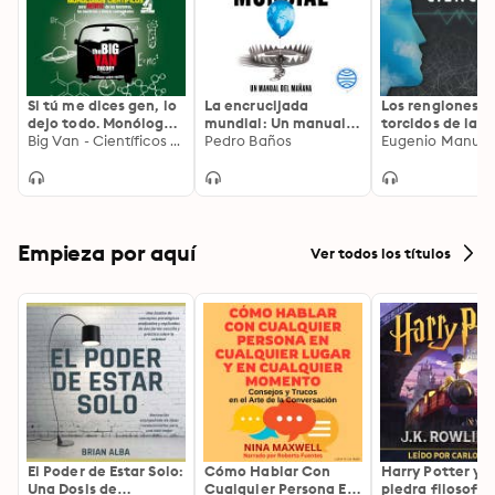
Si tú me dices gen, lo
La encrucijada
Los renglones
dejo todo. Monólogos
mundial: Un manual
torcidos de la c
científicos para reírte
Big Van - Científicos sobre Ruedas
del mañana
Pedro Baños
de los teoremas, las
bacterias y demás
curiosidades
Empieza por aquí
Ver todos los títulos
El Poder de Estar Solo:
Cómo Hablar Con
Harry Potter y l
Una Dosis de
Cualquier Persona En
piedra filosofal