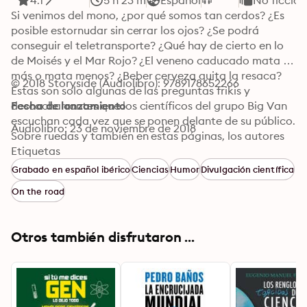
4.1
5 h 23 m
Español
No ficción
Si venimos del mono, ¿por qué somos tan cerdos? ¿Es 
posible estornudar sin cerrar los ojos? ¿Se podrá 
conseguir el teletransporte? ¿Qué hay de cierto en lo 
de Moisés y el Mar Rojo? ¿El veneno caducado mata 
más o mata menos? ¿Beber cerveza quita la resaca? 
© 2018 Storyside (Audiolibro): 9789178652266
Estas son solo algunas de las preguntas frikis y 
descacharrantes que los científicos del grupo Big Van 
Fecha de lanzamiento
escuchan cada vez que se ponen delante de su público. 
Audiolibro: 23 de noviembre de 2018
Sobre ruedas y también en estas páginas, los autores 
de Si tú me dices gen lo dejo todo vuelven a explicar 
Etiquetas
con humor, no falto de sabiduría, las cuestiones más 
Grabado en español ibérico
Ciencias
Humor
Divulgación científica
increíbles de la ciencia, esas que suscitan la curiosidad 
On the road
y el interés de la gente, y que mejor reflejan el 
ambiente de sus actuaciones en los lugares más 
recónditos de España… y de parte del universo 
Otros también disfrutaron ...
conocido. 107 (¡bello número primo!) preguntas y 
respuestas que te permitirán saber de una vez por 
todas qué fue antes: ¿el huevo o la gallina?