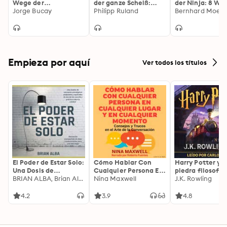
Wege der
der ganze Scheiß:
der Ninja: 8 We
Spiritualität
Jorge Bucay
Meine Geschichte
Philipp Ruland
Welt zu veränd
Bernhard Moest
(Gekürzte Fassung)
vom Türsteher zum
Traumatherapeuten –
wie auch du deinen
Seelenmüll entsorgst
und endlich den Kopf
freikriegst
Empieza por aquí
Ver todos los títulos
El Poder de Estar Solo:
Cómo Hablar Con
Harry Potter y l
Una Dosis de
Cualquier Persona En
piedra filosofal
Motivación
BRIAN ALBA, Brian Alba
Cualquier Lugar Y En
Nina Maxwell
J.K. Rowling
Acompañada de
Cualquier Momento
Ideas Revolucionarias
4.2
3.9
4.8
Para una Vida Mejor