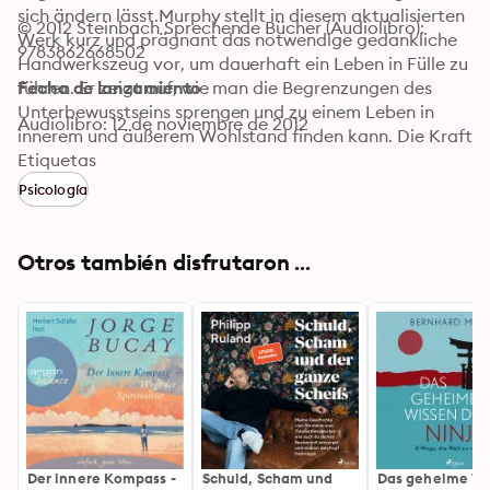
sich ändern lässt.Murphy stellt in diesem aktualisierten 
© 2012 Steinbach Sprechende Bücher (Audiolibro): 
Werk kurz und prägnant das notwendige gedankliche 
9783862668502
Handwerkszeug vor, um dauerhaft ein Leben in Fülle zu 
führen. Er zeigt auf, wie man die Begrenzungen des 
Fecha de lanzamiento
Unterbewusstseins sprengen und zu einem Leben in 
Audiolibro: 12 de noviembre de 2012
innerem und äußerem Wohlstand finden kann. Die Kraft 
von Murphys Philosophie, seine eindringlichen Worte 
Etiquetas
und seine Lebensklugheit machen dieses Hörbuch zu 
Psicología
einem zeitlosen Klassiker.
Otros también disfrutaron ...
Der innere Kompass -
Schuld, Scham und
Das geheime Wi