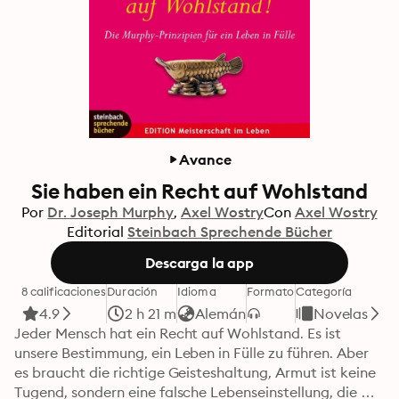
Avance
Sie haben ein Recht auf Wohlstand
Por
Dr. Joseph Murphy
Axel Wostry
Con
Axel Wostry
Editorial
Steinbach Sprechende Bücher
Descarga la app
8 calificaciones
Duración
Idioma
Formato
Categoría
4.9
2 h 21 m
Alemán
Novelas
Jeder Mensch hat ein Recht auf Wohlstand. Es ist 
unsere Bestimmung, ein Leben in Fülle zu führen. Aber 
es braucht die richtige Geisteshaltung, Armut ist keine 
Tugend, sondern eine falsche Lebenseinstellung, die 