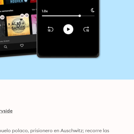
ryside
uelo polaco, prisionero en Auschwitz; recorre las 