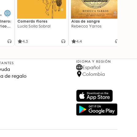
inero:
Comerás flores
Alas de sangre
Harry 
icos:
Lucía Solla Sobral
Rebecca Yarros
prisi
ederas
J.K. R
licidad
4.3
4.4
4.9
IDIOMA Y REGIÓN
TANTES
Español
yuda
Colombia
ta de regalo