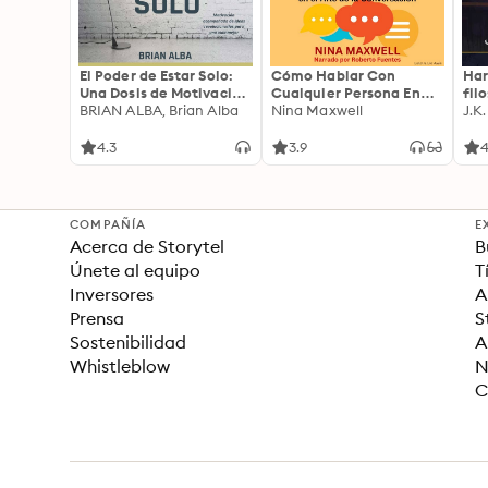
El Poder de Estar Solo:
Cómo Hablar Con
Har
Una Dosis de Motivación
Cualquier Persona En
fil
Acompañada de Ideas
BRIAN ALBA, Brian Alba
Cualquier Lugar Y En
Nina Maxwell
J.K
Revolucionarias Para
Cualquier Momento
una Vida Mejor
4.3
3.9
4
COMPAÑÍA
E
Acerca de Storytel
B
Únete al equipo
T
Inversores
A
Prensa
S
Sostenibilidad
A
Whistleblow
N
C