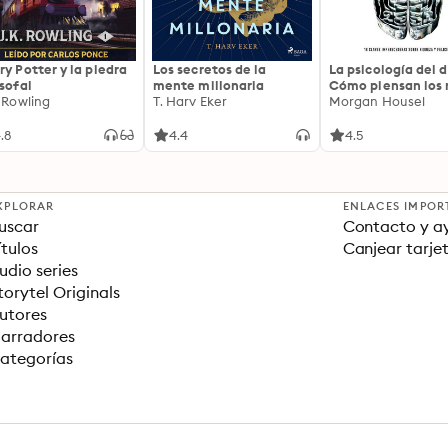
ry Potter y la piedra
Los secretos de la
La psicología del d
osofal
mente millonaria
Cómo piensan los r
. Rowling
T. Harv Eker
18 claves imperec
Morgan Housel
sobre riqueza y fe
.8
4.4
4.5
XPLORAR
ENLACES IMPOR
uscar
Contacto y a
ítulos
Canjear tarje
udio series
torytel Originals
utores
arradores
ategorías