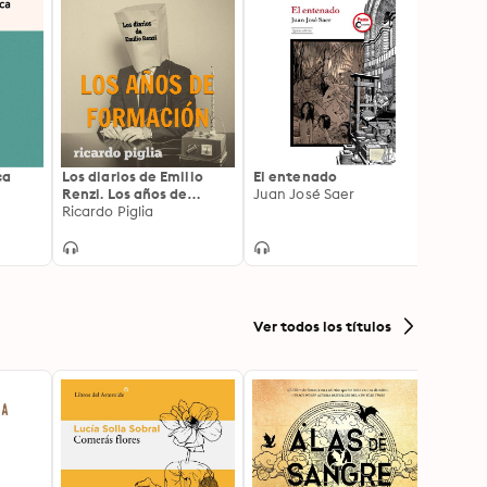
ca
Los diarios de Emilio
El entenado
Una v
Renzi. Los años de
Juan José Saer
Diario
formación
Ricardo Piglia
Laura 
Ver todos los títulos