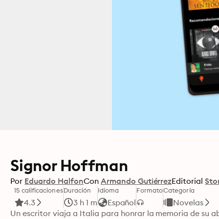
Signor Hoffman
Por
Eduardo Halfon
Con
Armando Gutiérrez
Editorial
Sto
15 calificaciones
Duración
Idioma
Formato
Categoría
4.3
3 h 1 m
Español
Novelas
Un escritor viaja a Italia para honrar la memoria de su ab