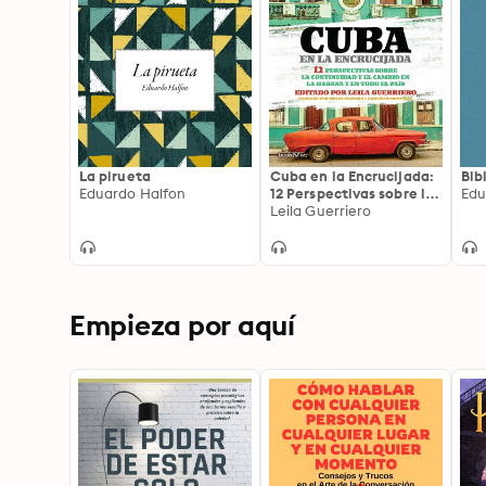
La pirueta
Cuba en la Encrucijada:
Bib
Eduardo Halfon
12 Perspectivas sobre la
Edu
continuidad y el cambio
Leila Guerriero
en la Habana y en todo
el pais (12 Perspectives
on continuity and
change in Havana and
throughout the country)
Empieza por aquí