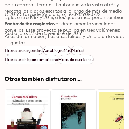
de su carrera literaria. El autor vuelve la vista atrás y 
rescata los diarios escritos a lo largo de más de medio 
© 2019 Storyside (Audiolibro): 9789179090722
siglo, entre 1957 y 2015, a los que se incorporan también 
algunos relatos y ensayos directamente vinculados 
Fecha de lanzamiento
con ellos. Este proyecto se publica en tres volúmenes: 
Audiolibro: 27 de noviembre de 2019
Años de formación, Los años felices y Un día en la vida. 
Este primer volumen cubre los años que van de 1957 a 
Etiquetas
1967 y arranca por tanto con un escritor joven de 
Literatura argentina
Autobiografías
Diarios
apenas dieciocho años, que comienza su formación y 
Literatura hispanoamericana
Vidas de escritores
la aceptación de su oficio como escritor.
Otros también disfrutaron ...