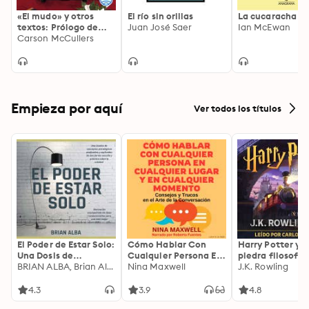
«El mudo» y otros
El río sin orillas
La cucaracha
textos: Prólogo de
Juan José Saer
Ian McEwan
Rodrigo Fresán
Carson McCullers
Empieza por aquí
Ver todos los títulos
El Poder de Estar Solo:
Cómo Hablar Con
Harry Potter y l
Una Dosis de
Cualquier Persona En
piedra filosofal
Motivación
BRIAN ALBA, Brian Alba
Cualquier Lugar Y En
Nina Maxwell
J.K. Rowling
Acompañada de
Cualquier Momento
Ideas Revolucionarias
4.3
3.9
4.8
Para una Vida Mejor