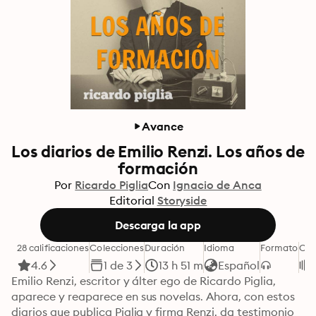
Avance
Los diarios de Emilio Renzi. Los años de
formación
Por
Ricardo Piglia
Con
Ignacio de Anca
Editorial
Storyside
Descarga la app
28 calificaciones
Colecciones
Duración
Idioma
Formato
Cat
4.6
1 de 3
13 h 51 m
Español
Emilio Renzi, escritor y álter ego de Ricardo Piglia, 
aparece y reaparece en sus novelas. Ahora, con estos 
diarios que publica Piglia y firma Renzi, da testimonio 