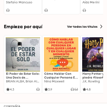
Stefano Mancuso
nuove poesie
Alda Merini
Empieza por aquí
Ver todos los títulos
El Poder de Estar Solo:
Cómo Hablar Con
Harry Potter y l
Una Dosis de
Cualquier Persona En
piedra filosofal
Motivación
BRIAN ALBA, Brian Alba
Cualquier Lugar Y En
Nina Maxwell
J.K. Rowling
Acompañada de
Cualquier Momento
Ideas Revolucionarias
4.3
3.9
4.8
Para una Vida Mejor
COMPAÑÍA