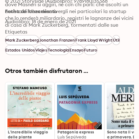
© 2021 Storyside (Audiolibro): 9789180135368
dove Masneri si aggiri, né con chi parli: che ascolti un 
autista di Uber descrivergli nei particolari la startup 
Fecha de lanzamiento
che lo renderà miliardario, registri le lagnanze dei vicini 
Audiolibro: 18 de enero de 2021
di casa di Mark Zuckerberg, tormentati dalle sue 
perenni ristrutturazioni di interni, esplori quanto 
Etiquetas
sopravvive dell'un tempo gioioso ecosistema gay, o si 
Mark Zuckerberg
Jonathan Franzen
Frank Lloyd Wright
Útil
faccia spiegare molto bene da Jonathan Franzen dove 
Estados Unidos
Viajes
Tecnología
Ensayo
Futuro
il pianeta dovrebbe andare per salvarsi, quella che 
Masneri scrive qui è una lunga, movimentata, 
esilarante prova provata di quanto ci avesse visto 
Otros también disfrutaron ...
lungo Frank Lloyd Wright, quando sosteneva che tutto 
quanto sul pianeta non abbia un ancoraggio 
sufficientemente solido prima o poi comincerà a 
scivolare verso la California.
L'incredibile viaggio
Patagonia express
Sono nata il ve
delle piante
Luis Sepúlveda
a primavera. Dia