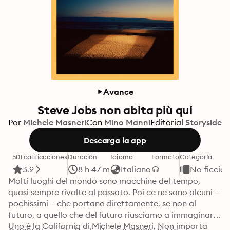
Avance
Steve Jobs non abita più qui
Por
Michele Masneri
Con
Mino Manni
Editorial
Storyside
Descarga la app
501 calificaciones
Duración
Idioma
Formato
Categoría
3.9
8 h 47 m
Italiano
No ficción
Molti luoghi del mondo sono macchine del tempo, 
quasi sempre rivolte al passato. Poi ce ne sono alcuni – 
pochissimi – che portano direttamente, se non al 
futuro, a quello che del futuro riusciamo a immaginare. 
Uno è la California di Michele Masneri. Non importa 