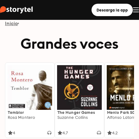
Descarga la app
Inicio
Grandes voces
Temblor
The Hunger Games
Menlo Park S01 -
Rosa Montero
Suzanne Collins
Alfonso Latorre
4
4.7
4.2