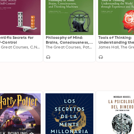
entific Secrets for
Philosophy of Mind:
Tools of Thinking:
f-Control
Brains, Consciousness,
Understanding th
The Great Courses, C.Nathan DeWall
and Thinking Machines
The Great Courses, Patrick Grim
World through
Experience and R