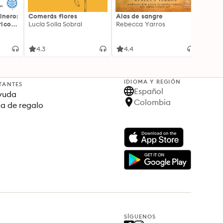
inero:
Comerás flores
Alas de sangre
Harry 
icos:
Lucía Solla Sobral
Rebecca Yarros
prisi
ederas
J.K. R
licidad
4.3
4.4
4.9
IDIOMA Y REGIÓN
TANTES
Español
yuda
Colombia
ta de regalo
SÍGUENOS