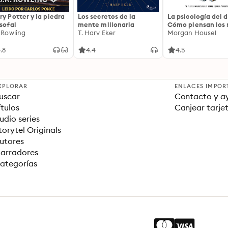
ry Potter y la piedra
Los secretos de la
La psicología del d
osofal
mente millonaria
Cómo piensan los r
. Rowling
T. Harv Eker
18 claves imperec
Morgan Housel
sobre riqueza y fe
.8
4.4
4.5
XPLORAR
ENLACES IMPOR
uscar
Contacto y a
ítulos
Canjear tarje
udio series
torytel Originals
utores
arradores
ategorías