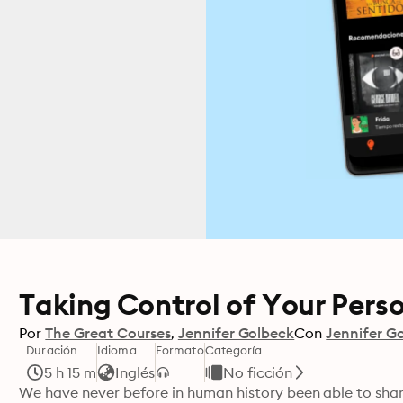
Taking Control of Your Pers
Por
The Great Courses
Jennifer Golbeck
Con
Jennifer G
Duración
Idioma
Formato
Categoría
5 h 15 m
Inglés
No ficción
We have never before in human history been able to shar