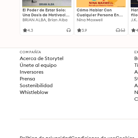
El Poder de Estar Solo:
Cómo Hablar Con
Har
Una Dosis de Motivación
Cualquier Persona En
fil
Acompañada de Ideas
BRIAN ALBA, Brian Alba
Cualquier Lugar Y En
Nina Maxwell
J.K
Revolucionarias Para
Cualquier Momento
una Vida Mejor
4.3
3.9
4
COMPAÑÍA
E
Acerca de Storytel
B
Únete al equipo
T
Inversores
A
Prensa
S
Sostenibilidad
A
Whistleblow
N
C
Política de privacidad
Condiciones de uso
Cookies