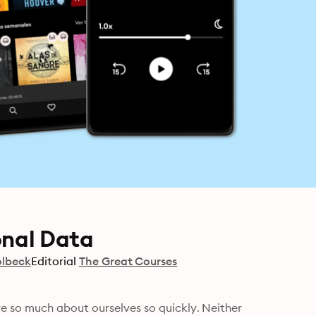
onal Data
olbeck
Editorial
The Great Courses
e so much about ourselves so quickly. Neither 