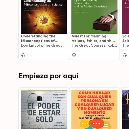
Understanding the
Quest for Meaning:
Sci
Misconceptions of
Values, Ethics, and the
Sel
Science
Don Lincoln, The Great Courses
Modern Experience
The Great Courses, Robert H. Kane
Empieza por aquí