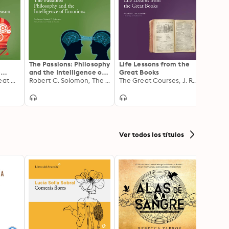
The Passions: Philosophy
Life Lessons from the
Philo
e
and the Intelligence of
Great Books
Living
James Hall, The Great Courses
Emotions
Robert C. Solomon, The Great Courses
The Great Courses, J. Rufus Fears
eason
Ver todos los títulos