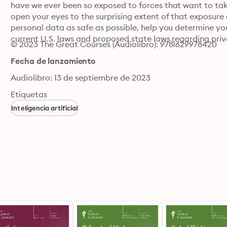
have we ever been so exposed to forces that want to take
open your eyes to the surprising extent of that exposure a
personal data as safe as possible, help you determine you
current U.S. laws and proposed state laws regarding priv
© 2023 The Great Courses (Audiolibro): 9781629978420
Fecha de lanzamiento
Audiolibro: 13 de septiembre de 2023
Etiquetas
Inteligencia artificial