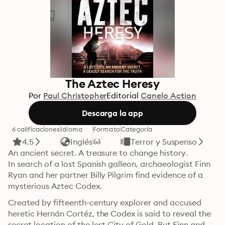
The Aztec Heresy
Por
Paul Christopher
Editorial
Canelo Action
Descarga la app
6 calificaciones
Idioma
Formato
Categoría
4.5
Inglés
Terror y Suspenso
An ancient secret. A treasure to change history.

In search of a lost Spanish galleon, archaeologist Finn 
Ryan and her partner Billy Pilgrim find evidence of a 
mysterious Aztec Codex. 
Created by fifteenth-century explorer and accused 
heretic Hernán Cortéz, the Codex is said to reveal the 
secret location of the lost City of Gold. But Finn and 