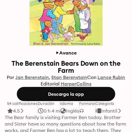
Avance
The Berenstain Bears Down on the
Farm
Por
Jan Berenstain
Stan Berenstain
Con
Lance Rubin
Editorial
HarperCollins
Descarga la app
54 calificaciones
Duración
Idioma
Formato
Categoría
4.5
0 h 4 m
Inglés
Infantil
The Bear family is visiting Farmer Ben today. Brother 
and Sister have so many questions about how the farm 
works, and Farmer Ben has a lot to teach them. They 