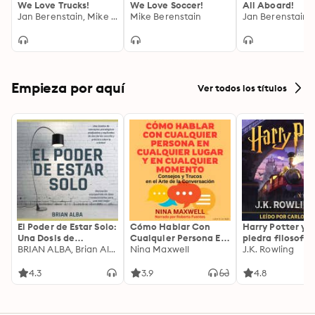
We Love Trucks!
We Love Soccer!
All Aboard!
Jan Berenstain, Mike Berenstain
Mike Berenstain
Empieza por aquí
Ver todos los títulos
El Poder de Estar Solo:
Cómo Hablar Con
Harry Potter y l
Una Dosis de
Cualquier Persona En
piedra filosofal
Motivación
BRIAN ALBA, Brian Alba
Cualquier Lugar Y En
Nina Maxwell
J.K. Rowling
Acompañada de
Cualquier Momento
Ideas Revolucionarias
4.3
3.9
4.8
Para una Vida Mejor