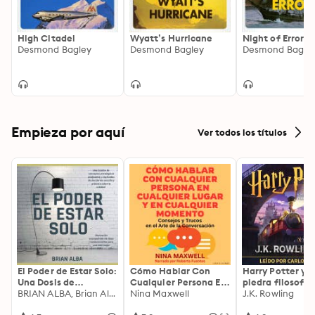
High Citadel
Wyatt’s Hurricane
Night of Error
Desmond Bagley
Desmond Bagley
Desmond Bagle
Empieza por aquí
Ver todos los títulos
El Poder de Estar Solo:
Cómo Hablar Con
Harry Potter y l
Una Dosis de
Cualquier Persona En
piedra filosofal
Motivación
BRIAN ALBA, Brian Alba
Cualquier Lugar Y En
Nina Maxwell
J.K. Rowling
Acompañada de
Cualquier Momento