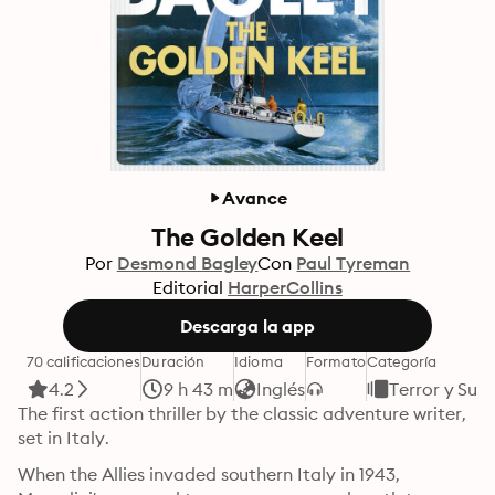
Avance
The Golden Keel
Por
Desmond Bagley
Con
Paul Tyreman
Editorial
HarperCollins
Descarga la app
70 calificaciones
Duración
Idioma
Formato
Categoría
4.2
9 h 43 m
Inglés
Terror y Sus
The first action thriller by the classic adventure writer, 
set in Italy.
When the Allies invaded southern Italy in 1943, 