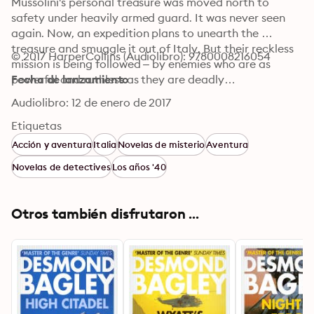
Mussolini's personal treasure was moved north to 
safety under heavily armed guard. It was never seen 
again. Now, an expedition plans to unearth the 
treasure and smuggle it out of Italy. But their reckless 
© 2017 HarperCollins (Audiolibro): 9780008216054
mission is being followed – by enemies who are as 
powerful and ruthless as they are deadly…
Fecha de lanzamiento
Audiolibro: 12 de enero de 2017
Etiquetas
Acción y aventura
Italia
Novelas de misterio
Aventura
Novelas de detectives
Los años '40
Otros también disfrutaron ...