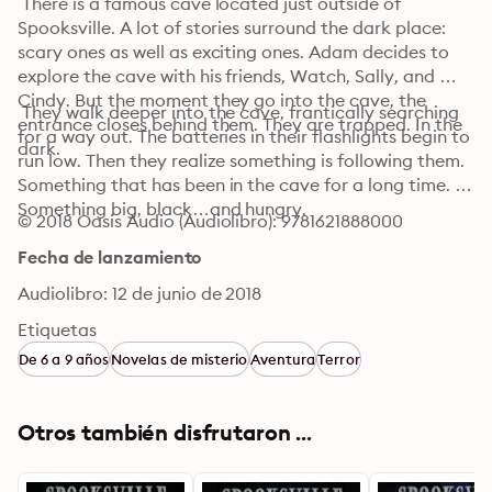
 There is a famous cave located just outside of 
Spooksville. A lot of stories surround the dark place: 
scary ones as well as exciting ones. Adam decides to 
explore the cave with his friends, Watch, Sally, and 
Cindy. But the moment they go into the cave, the 
 They walk deeper into the cave, frantically searching 
entrance closes behind them. They are trapped. In the 
for a way out. The batteries in their flashlights begin to 
dark.
run low. Then they realize something is following them. 
Something that has been in the cave for a long time. 
Something big, black…and hungry.
© 2018 Oasis Audio (Audiolibro): 9781621888000
Fecha de lanzamiento
Audiolibro: 12 de junio de 2018
Etiquetas
De 6 a 9 años
Novelas de misterio
Aventura
Terror
Otros también disfrutaron ...