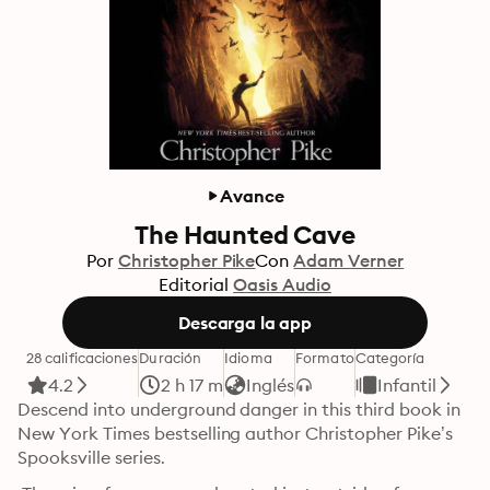
Avance
The Haunted Cave
Por
Christopher Pike
Con
Adam Verner
Editorial
Oasis Audio
Descarga la app
28 calificaciones
Duración
Idioma
Formato
Categoría
4.2
2 h 17 m
Inglés
Infantil
Descend into underground danger in this third book in 
New York Times bestselling author Christopher Pike’s 
Spooksville series.