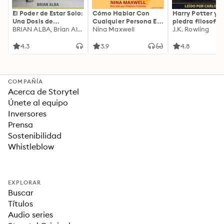
El Poder de Estar Solo:
Cómo Hablar Con
Harry Potter y l
Una Dosis de
Cualquier Persona En
piedra filosofal
Motivación
BRIAN ALBA, Brian Alba
Cualquier Lugar Y En
Nina Maxwell
J.K. Rowling
Acompañada de
Cualquier Momento
Ideas Revolucionarias
4.3
3.9
4.8
Para una Vida Mejor
COMPAÑÍA
Acerca de Storytel
Únete al equipo
Inversores
Prensa
Sostenibilidad
Whistleblow
EXPLORAR
Buscar
Títulos
Audio series