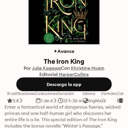
Avance
The Iron King
Por
Julie Kagawa
Con
Khristine Hvam
Editorial
HarperCollins
Descarga la app
31 calificaciones
Colecciones
Duración
Idioma
Formato
Categ
3.8
1 de 6
13 h 36 m
Inglés
Li
Enter a fantastical world of dangerous faeries, wicked 
princes and one half-human girl who discovers her 
entire life is a lie. This special edition of The Iron King 
includes the bonus novella “Winter’s Passage.”