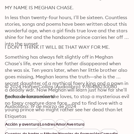
MY NAME IS MEGHAN CHASE.
In less than twenty-four hours, I’ll be sixteen. Countless 
stories, songs and poems have been written about this 
wonderful age, when a girl finds true love and the stars 
shine for her and the handsome prince carries her off 
into the sunset.
I DON’T THINK IT WILL BE THAT WAY FOR ME.
Something has always felt slightly off in Meghan 
Chase’s life, ever since her father disappeared when 
she was six. Ten years later, when her little brother also 
goes missing, Meghan learns the truth—she is the 
secret daughter of a mythical faery king and a pawn in 
© 2024 HarperCollins (Audiolibro): 9781488230080
a deadly war. Now Meghan will learn just how far she’ll 
go to save someone she loves, to stop a mysterious evil 
Fecha de lanzamiento
no faery creature dare face…and to find love with a 
Audiolibro: 19 de marzo de 2024
young prince who might rather see her dead than let 
her touch his icy heart.
Etiquetas
Acción y aventura
Londres
Amor
Aventura
Cuentos de hadas y fábulas
Novelas de formación
Comedia