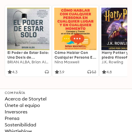
El Poder de Estar Solo:
Cómo Hablar Con
Harry Potter y l
Una Dosis de
Cualquier Persona En
piedra filosofal
Motivación
BRIAN ALBA, Brian Alba
Cualquier Lugar Y En
Nina Maxwell
J.K. Rowling
Acompañada de
Cualquier Momento
Ideas Revolucionarias
4.3
3.9
4.8
Para una Vida Mejor
COMPAÑÍA
Acerca de Storytel
Únete al equipo
Inversores
Prensa
Sostenibilidad
Whistleblow