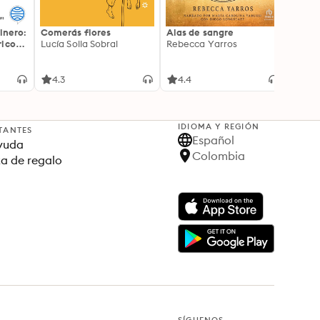
inero:
Comerás flores
Alas de sangre
Harry 
icos:
Lucía Solla Sobral
Rebecca Yarros
prisi
ederas
J.K. R
licidad
4.3
4.4
4.9
IDIOMA Y REGIÓN
TANTES
Español
yuda
Colombia
ta de regalo