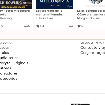
ry Potter y la piedra
Los secretos de la
La psicología del d
osofal
mente millonaria
Cómo piensan los r
. Rowling
T. Harv Eker
18 claves imperec
Morgan Housel
sobre riqueza y fe
.8
4.4
4.5
XPLORAR
ENLACES IMPOR
uscar
Contacto y a
ítulos
Canjear tarje
udio series
torytel Originals
utores
arradores
ategorías