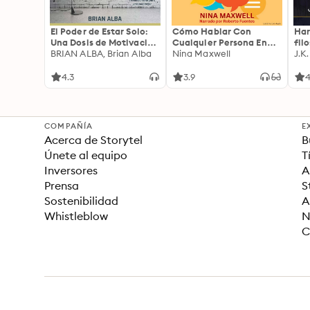
El Poder de Estar Solo:
Cómo Hablar Con
Har
Una Dosis de Motivación
Cualquier Persona En
fil
Acompañada de Ideas
BRIAN ALBA, Brian Alba
Cualquier Lugar Y En
Nina Maxwell
J.K
Revolucionarias Para
Cualquier Momento
una Vida Mejor
4.3
3.9
4
COMPAÑÍA
E
Acerca de Storytel
B
Únete al equipo
T
Inversores
A
Prensa
S
Sostenibilidad
A
Whistleblow
N
C