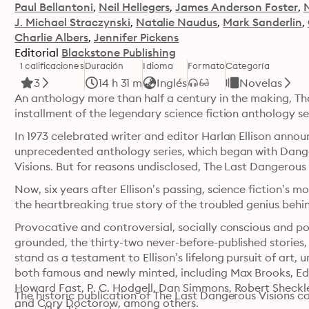
Paul Bellantoni
Neil Hellegers
James Anderson Foster
J. Michael Straczynski
Natalie Naudus
Mark Sanderlin
Charlie Albers
Jennifer Pickens
Editorial
Blackstone Publishing
1 calificaciones
Duración
Idioma
Formato
Categoría
3
14 h 31 m
Inglés
Novelas
An anthology more than half a century in the making, The 
installment of the legendary science fiction anthology se
In 1973 celebrated writer and editor Harlan Ellison announ
unprecedented anthology series, which began with Dange
Visions. But for reasons undisclosed, The Last Dangerous
Now, six years after Ellison’s passing, science fiction’s m
the heartbreaking true story of the troubled genius behin
Provocative and controversial, socially conscious and pol
grounded, the thirty-two never-before-published stories,
stand as a testament to Ellison’s lifelong pursuit of art, u
both famous and newly minted, including Max Brooks, Edwa
Howard Fast, P. C. Hodgell, Dan Simmons, Robert Sheckl
The historic publication of The Last Dangerous Visions co
and Cory Doctorow, among others.