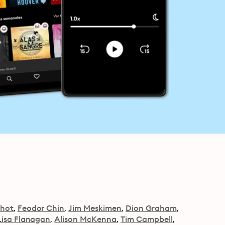
chot
Feodor Chin
Jim Meskimen
Dion Graham
Lisa Flanagan
Alison McKenna
Tim Campbell