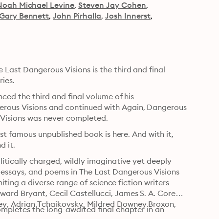
Noah Michael Levine
Steven Jay Cohen
Gary Bennett
John Pirhalla
Josh Innerst
Last Dangerous Visions is the third and final 
ries.
ced the third and final volume of his 
rous Visions and continued with Again, Dangerous 
 Visions was never completed.
ost famous unpublished book is here. And with it, 
d it.
itically charged, wildly imaginative yet deeply 
 essays, and poems in The Last Dangerous Visions 
niting a diverse range of science fiction writers 
rd Bryant, Cecil Castellucci, James S. A. Corey, 
ey, Adrian Tchaikovsky, Mildred Downey Broxon, 
mpletes the long-awaited final chapter in an 