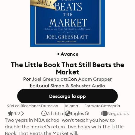
Avance
The Little Book That Still Beats the
Market
Por
Joel Greenblatt
Con
Adam Grupper
Editorial
Simon & Schuster Audio
Descarga la app
904 calificaciones
Duración
Idioma
Formato
Categoría
4.2
3 h 51 m
Inglés
Negocios y 
Two years in MBA school won't teach you how to 
double the market's return. Two hours with The Little 
Book That Beats the Market will.