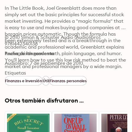
In The Little Book, Joel Greenblatt does more than 
simply set out the basic principles for successful stock 
market investing. He provides a "magic formula" that 
is easy to use and makes buying good companies at 
bargain prices automatic. Though the formula has 
© 2010 Simon & Schuster Audio (Audiolibro): 
been extensively tested and is a breakthrough in the 
9781442340138
academic and professional world, Greenblatt explains 
it using sixth grade math, plain language, and humor. 
Fecha de lanzamiento
You'll learn how to use this low risk method to beat the 
Audiolibro: 7 de septiembre de 2010
market and professional managers by a wide margin. 
You'll also learn how to view the stock market, why 
Etiquetas
success eludes almost all individual and professional 
Finanzas e inversión
Útil
Finanzas personales
investors, and why the formula will continue to work 
even after everyone "knows" it.
Otros también disfrutaron ...