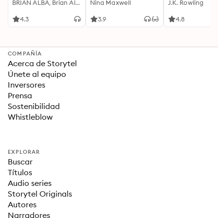
Motivación
BRIAN ALBA, Brian Alba
Cualquier Lugar Y En
Nina Maxwell
J.K. Rowling
Acompañada de
Cualquier Momento
Ideas Revolucionarias
4.3
3.9
4.8
Para una Vida Mejor
COMPAÑÍA
Acerca de Storytel
Únete al equipo
Inversores
Prensa
Sostenibilidad
Whistleblow
EXPLORAR
Buscar
Títulos
Audio series
Storytel Originals
Autores
Narradores