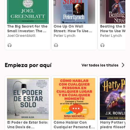
The Big Secret for the
One Up On Wall
Beating the Str
Small Investor: The
Street: How To Use
How to Use Wha
Shortest Route to
Joel Greenblatt
What You Already
Peter Lynch
Already Know t
Peter Lynch
Long-Term
Know To Make Money
Make Money in 
Investment Success
In The Market
Market
Empieza por aquí
Ver todos los títulos
El Poder de Estar Solo:
Cómo Hablar Con
Harry Potter y l
Una Dosis de
Cualquier Persona En
piedra filosofal