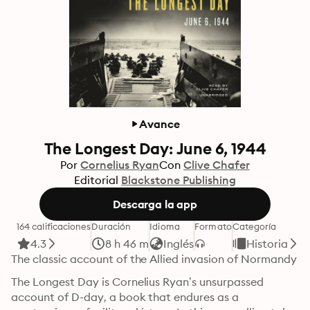
Avance
The Longest Day: June 6, 1944
Por
Cornelius Ryan
Con
Clive Chafer
Editorial
Blackstone Publishing
Descarga la app
164 calificaciones
Duración
Idioma
Formato
Categoría
4.3
8 h 46 m
Inglés
Historia
The classic account of the Allied invasion of Normandy
The Longest Day is Cornelius Ryan’s unsurpassed 
account of D-day, a book that endures as a 