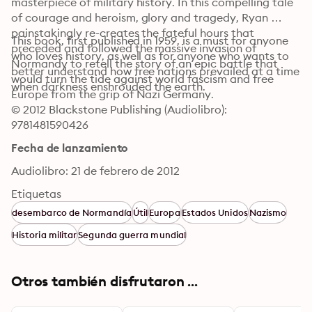
masterpiece of military history. In this compelling tale 
of courage and heroism, glory and tragedy, Ryan 
painstakingly re-creates the fateful hours that 
This book, first published in 1959, is a must for anyone 
preceded and followed the massive invasion of 
who loves history, as well as for anyone who wants to 
Normandy to retell the story of an epic battle that 
better understand how free nations prevailed at a time 
would turn the tide against world fascism and free 
when darkness enshrouded the earth.
Europe from the grip of Nazi Germany.
© 2012 Blackstone Publishing (Audiolibro): 
9781481590426
Fecha de lanzamiento
Audiolibro: 21 de febrero de 2012
Etiquetas
desembarco de Normandía
Útil
Europa
Estados Unidos
Nazismo
Historia militar
Segunda guerra mundial
Otros también disfrutaron ...