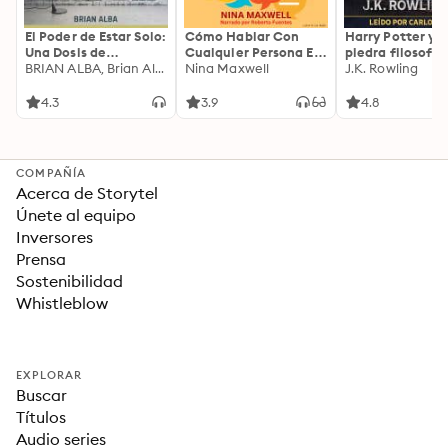
El Poder de Estar Solo:
Cómo Hablar Con
Harry Potter y l
Una Dosis de
Cualquier Persona En
piedra filosofal
Motivación
BRIAN ALBA, Brian Alba
Cualquier Lugar Y En
Nina Maxwell
J.K. Rowling
Acompañada de
Cualquier Momento
Ideas Revolucionarias
4.3
3.9
4.8
Para una Vida Mejor
COMPAÑÍA
Acerca de Storytel
Únete al equipo
Inversores
Prensa
Sostenibilidad
Whistleblow
EXPLORAR
Buscar
Títulos
Audio series